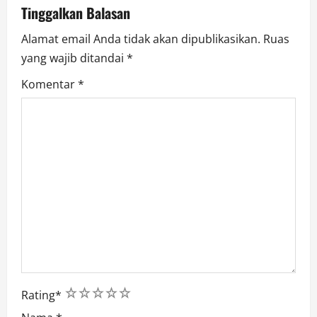
o
Tinggalkan Balasan
n
Alamat email Anda tidak akan dipublikasikan.
Ruas
yang wajib ditandai
*
Komentar
*
1
2
3
4
5
Rating
*