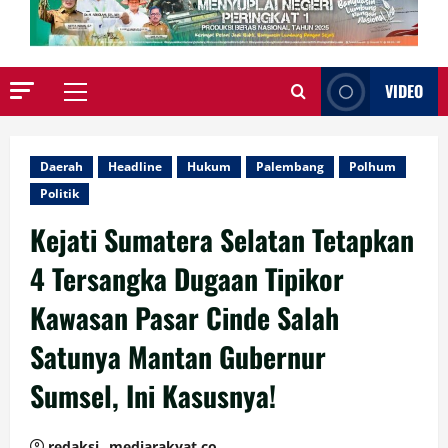
VIDEO
Primary
Menu
Daerah
Headline
Hukum
Palembang
Polhum
Politik
Kejati Sumatera Selatan Tetapkan
4 Tersangka Dugaan Tipikor
Kawasan Pasar Cinde Salah
Satunya Mantan Gubernur
Sumsel, Ini Kasusnya!
redaksi_ mediarakyat.co