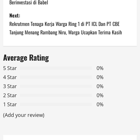
Berinvestasi di Babel
s
Next:
t
Rekrutmen Tenaga Kerja Warga Ring 1 di PT ICL Dan PT CBE
n
Tanjung Menang Rambang Niru, Warga Ucapkan Terima Kasih
a
Average Rating
v
5 Star
0%
i
4 Star
0%
g
3 Star
0%
2 Star
0%
a
1 Star
0%
t
(Add your review)
i