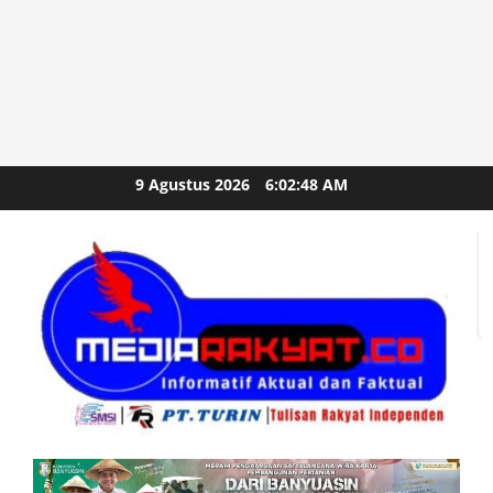
Skip
9 Agustus 2026
6:02:49 AM
to
content