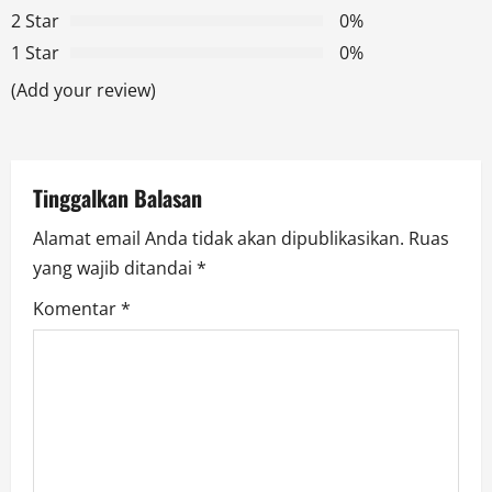
g
2 Star
0%
1 Star
0%
a
(Add your review)
t
i
Tinggalkan Balasan
o
Alamat email Anda tidak akan dipublikasikan.
Ruas
n
yang wajib ditandai
*
Komentar
*