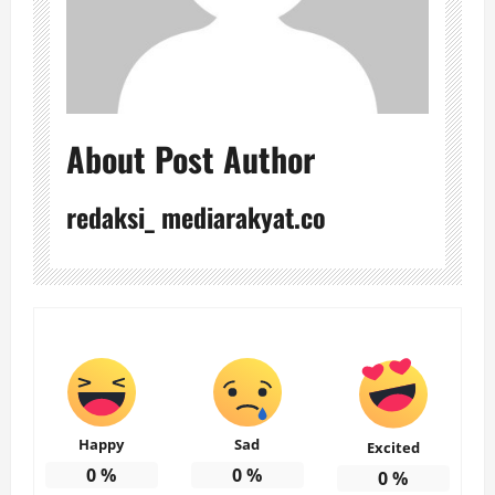
About Post Author
redaksi_ mediarakyat.co
Happy
Sad
Excited
0
%
0
%
0
%