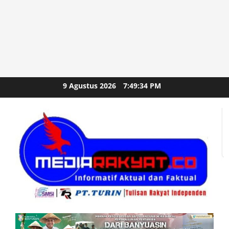
Skip
9 Agustus 2026
7:49:36 PM
to
content