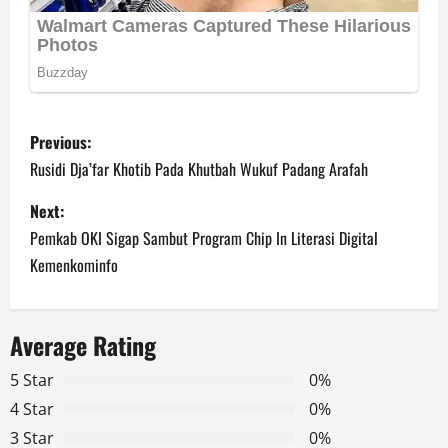
P
Previous:
o
Rusidi Dja’far Khotib Pada Khutbah Wukuf Padang Arafah
s
Next:
Pemkab OKI Sigap Sambut Program Chip In Literasi Digital
t
Kemenkominfo
n
a
Average Rating
v
5 Star
0%
4 Star
0%
i
3 Star
0%