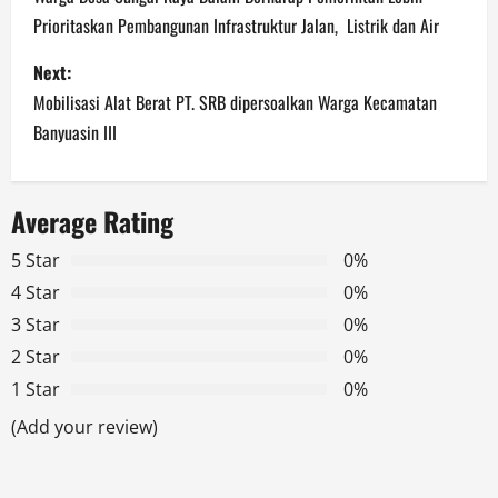
o
Prioritaskan Pembangunan Infrastruktur Jalan, Listrik dan Air
s
Next:
t
Mobilisasi Alat Berat PT. SRB dipersoalkan Warga Kecamatan
n
Banyuasin III
a
Average Rating
v
5 Star
0%
i
4 Star
0%
g
3 Star
0%
2 Star
0%
a
1 Star
0%
t
(Add your review)
i