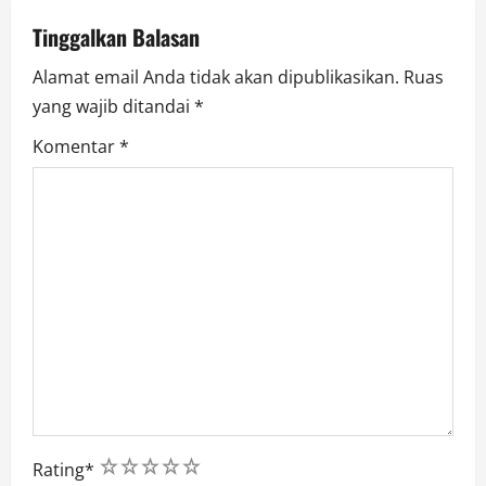
o
Tinggalkan Balasan
n
Alamat email Anda tidak akan dipublikasikan.
Ruas
yang wajib ditandai
*
Komentar
*
1
2
3
4
5
Rating
*