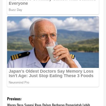
P
Previous:
Warga Desa Sungai Raya Dalam Berharap Pemerintah Lebih