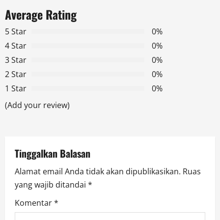
a
Average Rating
v
5 Star
0%
4 Star
0%
i
3 Star
0%
g
2 Star
0%
1 Star
0%
a
(Add your review)
t
i
Tinggalkan Balasan
o
Alamat email Anda tidak akan dipublikasikan.
Ruas
n
yang wajib ditandai
*
Komentar
*