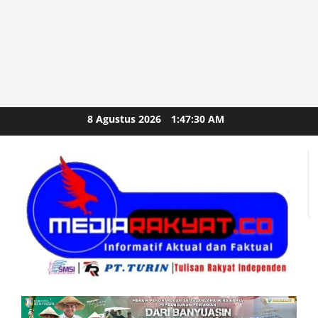
Skip
8 Agustus 2026
1:47:31 AM
to
content