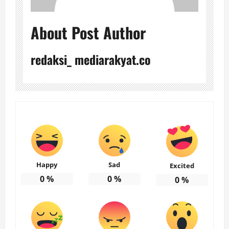
About Post Author
redaksi_ mediarakyat.co
Happy
Sad
Excited
0
%
0
%
0
%