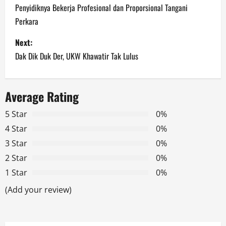
Penyidiknya Bekerja Profesional dan Proporsional Tangani
s
Perkara
t
Next:
n
Dak Dik Duk Der, UKW Khawatir Tak Lulus
a
Average Rating
v
5 Star
0%
i
4 Star
0%
g
3 Star
0%
2 Star
0%
a
1 Star
0%
t
(Add your review)
i