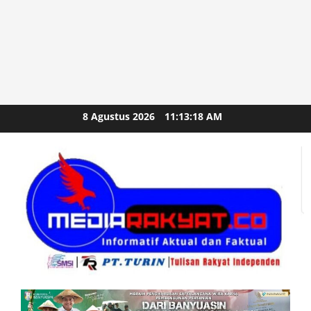
Skip
8 Agustus 2026
11:13:20 AM
to
content