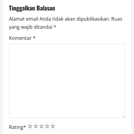
o
Tinggalkan Balasan
n
Alamat email Anda tidak akan dipublikasikan.
Ruas
yang wajib ditandai
*
Komentar
*
1
2
3
4
5
Rating
*