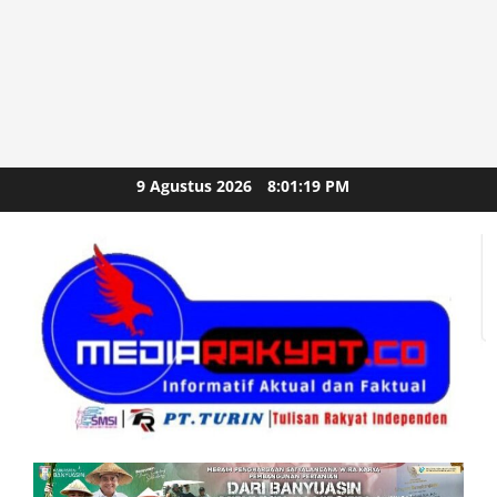
Skip
9 Agustus 2026
8:01:21 PM
to
content