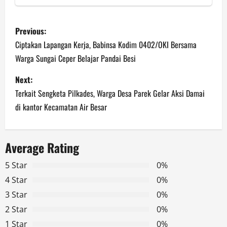
P
Previous:
o
Ciptakan Lapangan Kerja, Babinsa Kodim 0402/OKI Bersama
Warga Sungai Ceper Belajar Pandai Besi
s
Next:
t
Terkait Sengketa Pilkades, Warga Desa Parek Gelar Aksi Damai
n
di kantor Kecamatan Air Besar
a
Average Rating
v
5 Star
0%
i
4 Star
0%
g
3 Star
0%
2 Star
0%
a
1 Star
0%