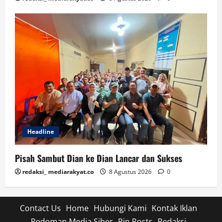
Headline
Pisah Sambut Dian ke Dian Lancar dan Sukses
redaksi_ mediarakyat.co
8 Agustus 2026
0
Contact Us
Home
Hubungi Kami
Kontak Iklan
Pedoman Media Siber
Pin Posts
Redaksi