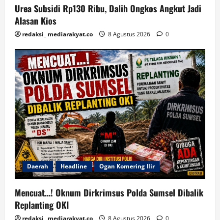
Urea Subsidi Rp130 Ribu, Dalih Ongkos Angkut Jadi
Alasan Kios
redaksi_ mediarakyat.co
8 Agustus 2026
0
Daerah
Headline
Ogan Komering Ilir
Mencuat…! Oknum Dirkrimsus Polda Sumsel Dibalik
Replanting OKI
redaksi_ mediarakyat.co
8 Agustus 2026
0