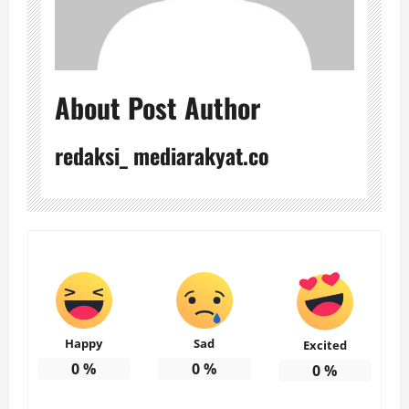
About Post Author
redaksi_ mediarakyat.co
Happy
Sad
Excited
0
%
0
%
0
%