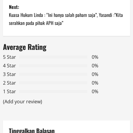
t
Next:
n
Kuasa Hukum Linda : “Ini hanya salah paham saja”, Yasandi :”Kita
serahkan pada pihak APH saja”
a
v
Average Rating
i
5 Star
0%
g
4 Star
0%
3 Star
0%
a
2 Star
0%
t
1 Star
0%
(Add your review)
i
o
n
Tinggalkan Balasan