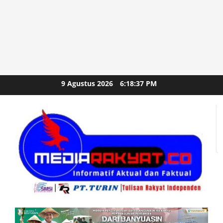
Skip
9 Agustus 2026
6:18:39 PM
to
content