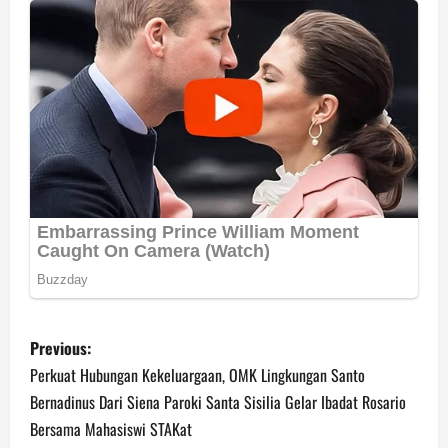
P
Previous:
o
Perkuat Hubungan Kekeluargaan, OMK Lingkungan Santo
Bernadinus Dari Siena Paroki Santa Sisilia Gelar Ibadat Rosario
s
Bersama Mahasiswi STAKat