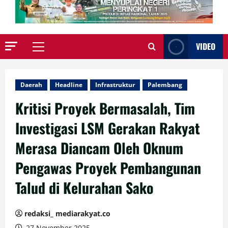
VIDEO
Primary
Menu
Daerah
Headline
Infrastruktur
Palembang
Kritisi Proyek Bermasalah, Tim
Investigasi LSM Gerakan Rakyat
Merasa Diancam Oleh Oknum
Pengawas Proyek Pembangunan
Talud di Kelurahan Sako
redaksi_ mediarakyat.co
27 November 2025