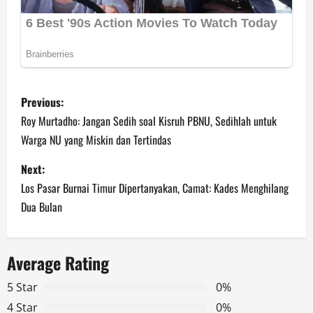
P
Previous:
o
Roy Murtadho: Jangan Sedih soal Kisruh PBNU, Sedihlah untuk
Warga NU yang Miskin dan Tertindas
s
Next:
t
Los Pasar Burnai Timur Dipertanyakan, Camat: Kades Menghilang
n
Dua Bulan
a
Average Rating
v
5 Star
0%
i
4 Star
0%