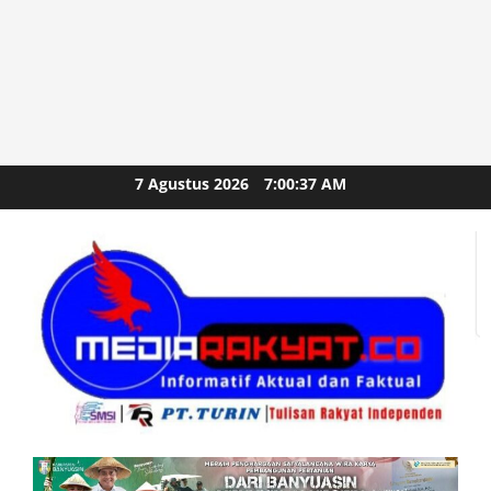
Skip
7 Agustus 2026
7:00:39 AM
to
content