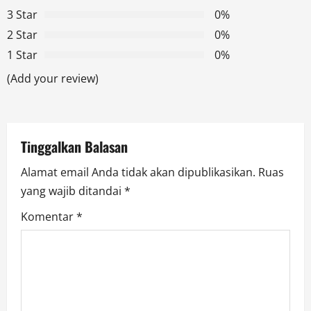
g
3 Star
0%
2 Star
0%
a
1 Star
0%
t
(Add your review)
i
o
Tinggalkan Balasan
n
Alamat email Anda tidak akan dipublikasikan.
Ruas
yang wajib ditandai
*
Komentar
*