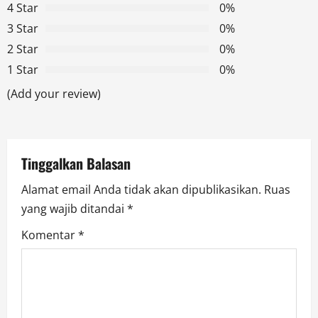
4 Star
0%
i
3 Star
0%
g
2 Star
0%
1 Star
0%
a
(Add your review)
t
i
Tinggalkan Balasan
o
Alamat email Anda tidak akan dipublikasikan.
Ruas
n
yang wajib ditandai
*
Komentar
*