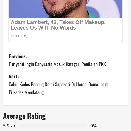
P
Previous:
o
Fitriyanti Ingin Banyuasin Masuk Kategori Penilaian PKK
s
Next:
Calon Kades Padang Gelai Sepakati Deklarasi Damai pada
t
Pilkades Mendatang
n
a
Average Rating
v
5 Star
0%