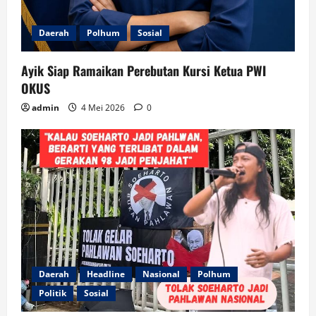
Daerah
Polhum
Sosial
Ayik Siap Ramaikan Perebutan Kursi Ketua PWI
OKUS
admin
4 Mei 2026
0
Daerah
Headline
Nasional
Polhum
Politik
Sosial