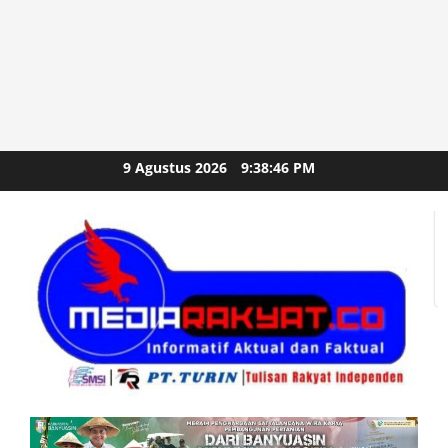
Skip
9 Agustus 2026
9:38:48 PM
to
content