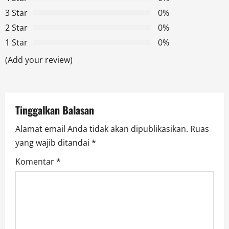
i
3 Star
0%
g
2 Star
0%
1 Star
0%
a
(Add your review)
t
i
Tinggalkan Balasan
o
Alamat email Anda tidak akan dipublikasikan.
Ruas
n
yang wajib ditandai
*
Komentar
*