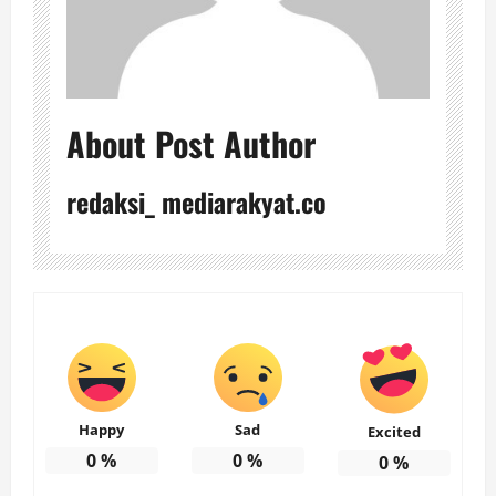
About Post Author
redaksi_ mediarakyat.co
Happy
Sad
Excited
0
%
0
%
0
%