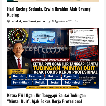
Hari Kucing Sedunia, Erwin Ibrahim Ajak Sayangi
Kucing
redaksi_ mediarakyat.co
9 Agustus 2026
0
Daerah
Headline
Hukum
Ogan Ilir
Pendidikan
Politik
Sosial
Tekhnologi
Ketua PWI Ogan Ilir Tanggapi Santai Tudingan
“Mintai Duit”, Ajak Fokus Kerja Profesional