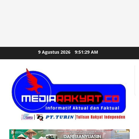
Skip
9 Agustus 2026
9:51:31 AM
to
content