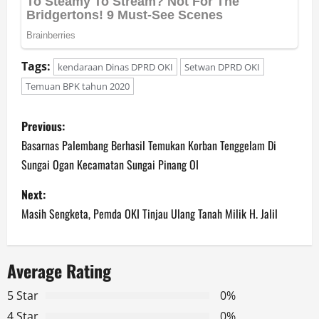
Tags:
kendaraan Dinas DPRD OKI
Setwan DPRD OKI
Temuan BPK tahun 2020
P
Previous:
o
Basarnas Palembang Berhasil Temukan Korban Tenggelam Di
Sungai Ogan Kecamatan Sungai Pinang OI
s
Next:
t
Masih Sengketa, Pemda OKI Tinjau Ulang Tanah Milik H. Jalil
n
a
Average Rating
v
5 Star
0%
4 Star
0%