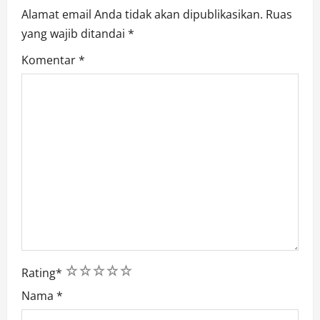
Alamat email Anda tidak akan dipublikasikan.
Ruas
n
yang wajib ditandai
*
Komentar
*
1
2
3
4
5
Rating
*
Nama
*