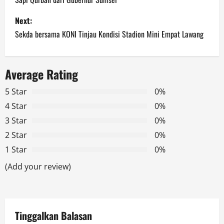
s
Next:
t
Sekda bersama KONI Tinjau Kondisi Stadion Mini Empat Lawang
n
a
Average Rating
v
5 Star
0%
4 Star
0%
i
3 Star
0%
g
2 Star
0%
1 Star
0%
a
(Add your review)
t
i
Tinggalkan Balasan
o