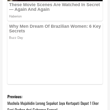
P
Previous:
o
Mushola Mujahidin Lorong Sepakat Jaya Kertapati Dapat 1 Ekor
Sapi Qurban dari Gubernur Sumsel