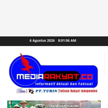
Skip
6 Agustus 2026
8:01:08 AM
to
content