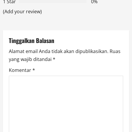
1 Star
0%
a
(Add your review)
t
i
Tinggalkan Balasan
o
Alamat email Anda tidak akan dipublikasikan.
Ruas
n
yang wajib ditandai
*
Komentar
*