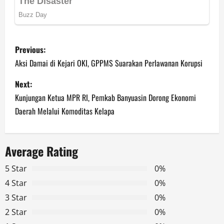
P
Previous:
o
Aksi Damai di Kejari OKI, GPPMS Suarakan Perlawanan Korupsi
s
Next:
Kunjungan Ketua MPR RI, Pemkab Banyuasin Dorong Ekonomi
t
Daerah Melalui Komoditas Kelapa
n
a
Average Rating
v
5 Star
0%
4 Star
0%
i
3 Star
0%
g
2 Star
0%