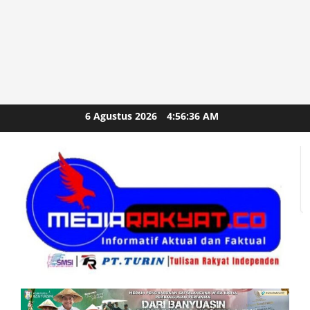
Skip
6 Agustus 2026
4:56:37 AM
to
content