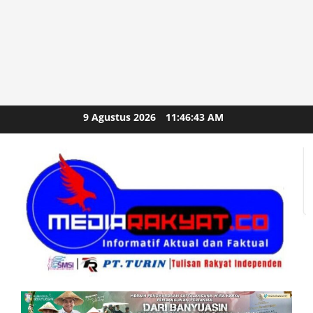
Skip
9 Agustus 2026
11:46:45 AM
to
content