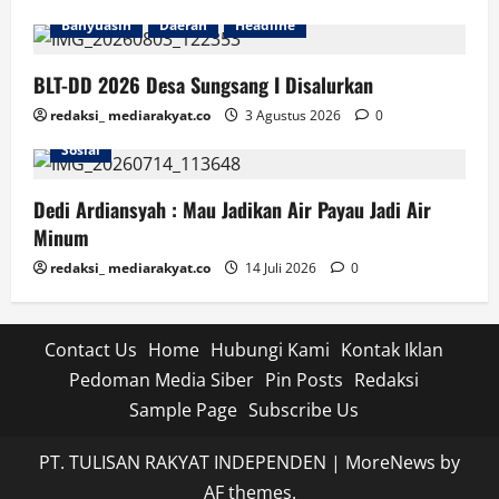
Banyuasin
Daerah
Headline
BLT-DD 2026 Desa Sungsang I Disalurkan
redaksi_ mediarakyat.co
3 Agustus 2026
0
Banyuasin
Daerah
Headline
Lingkungan
Sosial
Dedi Ardiansyah : Mau Jadikan Air Payau Jadi Air
Minum
redaksi_ mediarakyat.co
14 Juli 2026
0
Contact Us
Home
Hubungi Kami
Kontak Iklan
Pedoman Media Siber
Pin Posts
Redaksi
Sample Page
Subscribe Us
PT. TULISAN RAKYAT INDEPENDEN
|
MoreNews
by
AF themes.