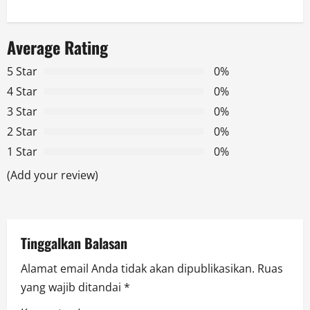
a
Average Rating
v
5 Star
0%
i
4 Star
0%
g
3 Star
0%
2 Star
0%
a
1 Star
0%
t
(Add your review)
i
o
Tinggalkan Balasan
n
Alamat email Anda tidak akan dipublikasikan.
Ruas
yang wajib ditandai
*