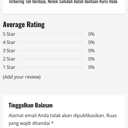
Terbaring Tak Berdaya, Nenek Sahidah Butuh Bantuan Kursi Roda
n
a
Average Rating
v
5 Star
0%
4 Star
0%
i
3 Star
0%
g
2 Star
0%
1 Star
0%
a
(Add your review)
t
i
Tinggalkan Balasan
o
Alamat email Anda tidak akan dipublikasikan.
Ruas
n
yang wajib ditandai
*