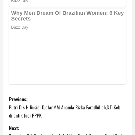
P
Previous:
o
Putri Drs H Rusidi Djafar,MM Ananda Rizka Faradhillah,S.Tr.Keb
dilantik Jadi PPPK
s
Next:
t