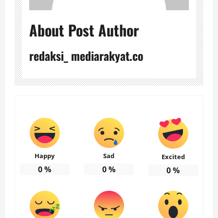
About Post Author
redaksi_ mediarakyat.co
Happy
Sad
Excited
0
%
0
%
0
%