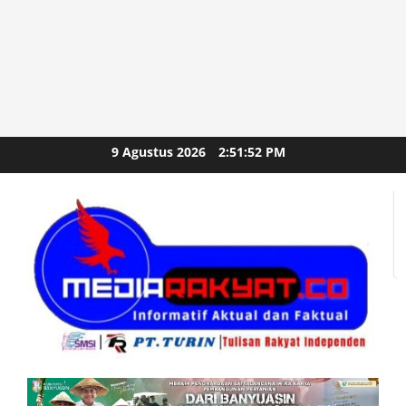
Skip
9 Agustus 2026
2:51:54 PM
to
content