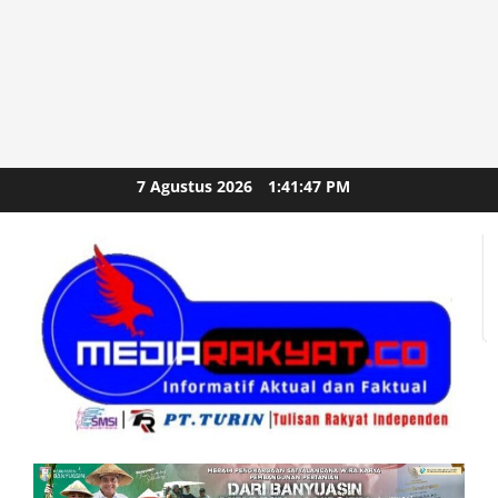
Skip
7 Agustus 2026
1:41:49 PM
to
content