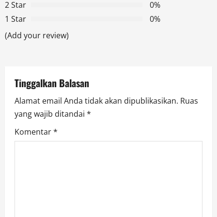
2 Star
0%
a
1 Star
0%
t
(Add your review)
i
o
Tinggalkan Balasan
n
Alamat email Anda tidak akan dipublikasikan.
Ruas
yang wajib ditandai
*
Komentar
*