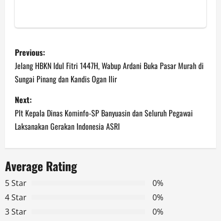
P
Previous:
o
Jelang HBKN Idul Fitri 1447H, Wabup Ardani Buka Pasar Murah di
Sungai Pinang dan Kandis Ogan Ilir
s
Next:
t
Plt Kepala Dinas Kominfo-SP Banyuasin dan Seluruh Pegawai
n
Laksanakan Gerakan Indonesia ASRI
a
Average Rating
v
5 Star
0%
i
4 Star
0%
g
3 Star
0%