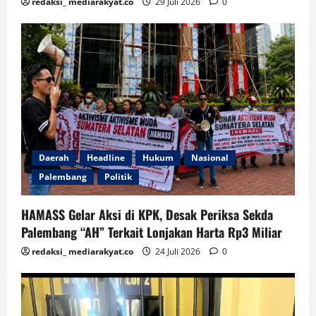
redaksi_ mediarakyat.co
29 Juli 2026
0
Daerah
Headline
Hukum
Nasional
Palembang
Politik
HAMASS Gelar Aksi di KPK, Desak Periksa Sekda
Palembang “AH” Terkait Lonjakan Harta Rp3 Miliar
redaksi_ mediarakyat.co
24 Juli 2026
0