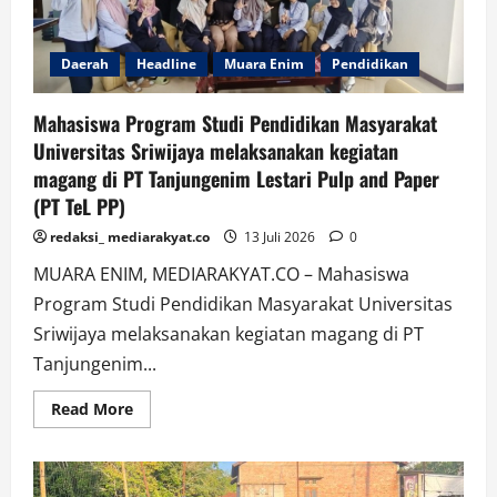
Daerah
Headline
Muara Enim
Pendidikan
Mahasiswa Program Studi Pendidikan Masyarakat
Universitas Sriwijaya melaksanakan kegiatan
magang di PT Tanjungenim Lestari Pulp and Paper
(PT TeL PP)
redaksi_ mediarakyat.co
13 Juli 2026
0
MUARA ENIM, MEDIARAKYAT.CO – Mahasiswa
Program Studi Pendidikan Masyarakat Universitas
Sriwijaya melaksanakan kegiatan magang di PT
Tanjungenim...
Read
Read More
more
about
Mahasiswa
Program
Studi