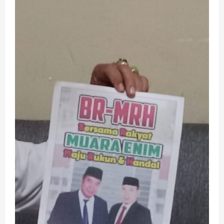
Jembatan
Lematang
yang
Baru
Diresmikan
Gubernur
Terendam
Banjir,
Warga
Terpaksa
Bayar
Rp
5.000
untuk
Menyeberang