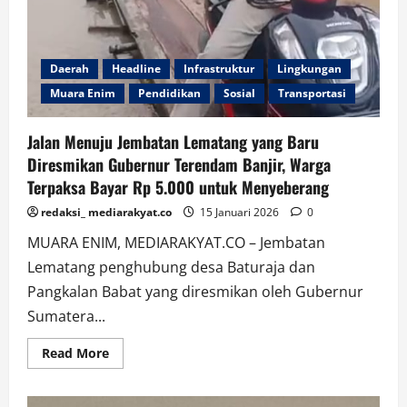
Daerah
Headline
Infrastruktur
Lingkungan
Muara Enim
Pendidikan
Sosial
Transportasi
Jalan Menuju Jembatan Lematang yang Baru
Diresmikan Gubernur Terendam Banjir, Warga
Terpaksa Bayar Rp 5.000 untuk Menyeberang
redaksi_ mediarakyat.co
15 Januari 2026
0
MUARA ENIM, MEDIARAKYAT.CO – Jembatan
Lematang penghubung desa Baturaja dan
Pangkalan Babat yang diresmikan oleh Gubernur
Sumatera...
Read
Read More
more
about
Jalan
Menuju