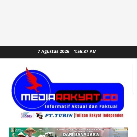
Skip
7 Agustus 2026
1:56:38 AM
to
content