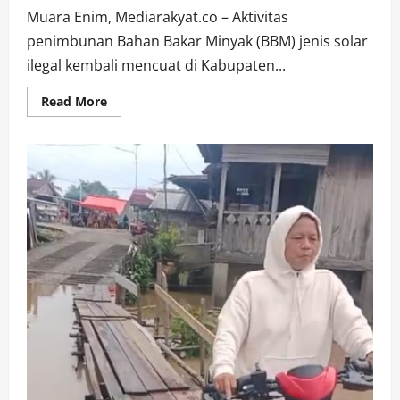
Muara Enim, Mediarakyat.co – Aktivitas
penimbunan Bahan Bakar Minyak (BBM) jenis solar
ilegal kembali mencuat di Kabupaten...
Read
Read More
more
about
Praktik
BBM
Ilegal
di
Kabupaten
Muara
Enim
Kian
Menjadi,
Kini
Gudang
BBM
Ilegal
di
Desa
Lembak
Lancar
Beroperasi