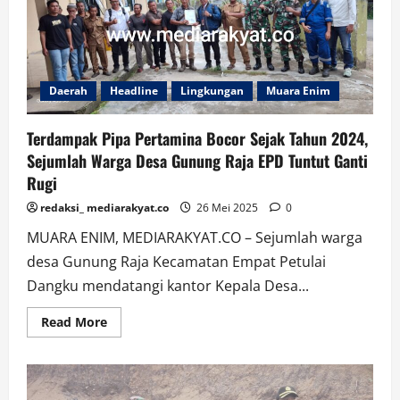
ke
Polres
Muara
Enim,
Tegaskan
Komitmen
Polri
Daerah
Headline
Lingkungan
Muara Enim
dalam
Mendukung
Program
Terdampak Pipa Pertamina Bocor Sejak Tahun 2024,
Nasional
Sejumlah Warga Desa Gunung Raja EPD Tuntut Ganti
Rugi
redaksi_ mediarakyat.co
26 Mei 2025
0
MUARA ENIM, MEDIARAKYAT.CO – Sejumlah warga
desa Gunung Raja Kecamatan Empat Petulai
Dangku mendatangi kantor Kepala Desa...
Read
Read More
more
about
Terdampak
Pipa
Pertamina
Bocor