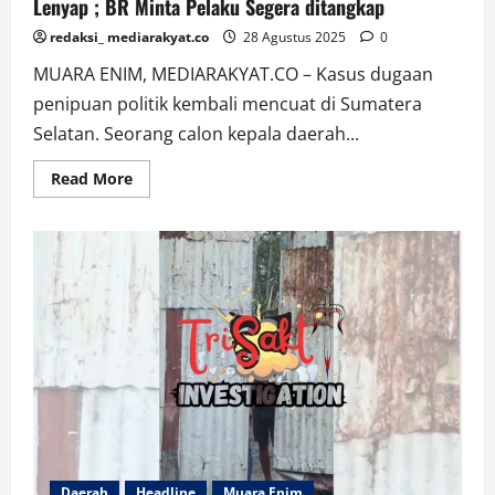
Lenyap ; BR Minta Pelaku Segera ditangkap
redaksi_ mediarakyat.co
28 Agustus 2025
0
MUARA ENIM, MEDIARAKYAT.CO – Kasus dugaan
penipuan politik kembali mencuat di Sumatera
Selatan. Seorang calon kepala daerah...
Read
Read More
more
about
Ditipu
Saat
Pilkada
Muara
Enim
2024,
Rp
2,5
Milyar
Lenyap
;
BR
Minta
Pelaku
Segera
ditangkap
Daerah
Headline
Muara Enim