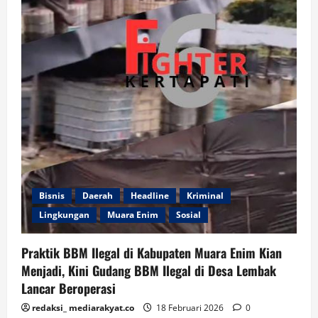
PORSITEL
Borong
Juara
Bisnis
Daerah
Headline
Kriminal
Lingkungan
Muara Enim
Sosial
Praktik BBM Ilegal di Kabupaten Muara Enim Kian
Menjadi, Kini Gudang BBM Ilegal di Desa Lembak
Lancar Beroperasi
redaksi_ mediarakyat.co
18 Februari 2026
0