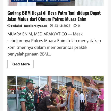
Gudang BBM Ilegal di Desa Patra Tani diduga Dapat
Jalan Mulus dari Oknum Polres Muara Enim
redaksi_ mediarakyat.co
23 Juli 2025
0
MUARA ENIM, MEDIARAKYAT.CO — Meski
sebelumnya Polres Muara Enim telah menyatakan
komitmennya dalam memberantas praktik
penyalahgunaan BBM...
Read
Read More
more
about
Gudang
BBM
Ilegal
di
Desa
Patra
Tani
diduga
Dapat
Jalan
Mulus