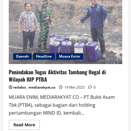
Sejak
Tahun
2024,
Sejumlah
Warga
Desa
Gunung
Raja
EPD
Tuntut
Ganti
Rugi
Daerah
Headline
Muara Enim
Penindakan Tegas Aktivitas Tambang Ilegal di
Wilayah IUP PTBA
redaksi_ mediarakyat.co
14 Mei 2025
0
MUARA ENIM, MEDIARAKYAT.CO – PT Bukit Asam
Tbk (PTBA), sebagai bagian dari holding
pertambangan MIND ID, kembali...
Read
Read More
more