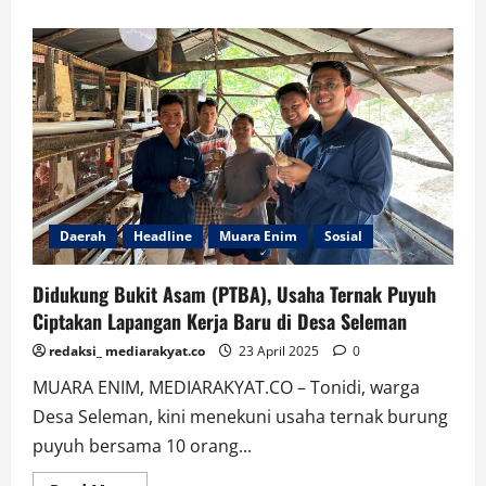
about
Penindakan
Tegas
Aktivitas
Tambang
Ilegal
di
Wilayah
IUP
PTBA
Daerah
Headline
Muara Enim
Sosial
Didukung Bukit Asam (PTBA), Usaha Ternak Puyuh
Ciptakan Lapangan Kerja Baru di Desa Seleman
redaksi_ mediarakyat.co
23 April 2025
0
MUARA ENIM, MEDIARAKYAT.CO – Tonidi, warga
Desa Seleman, kini menekuni usaha ternak burung
puyuh bersama 10 orang...