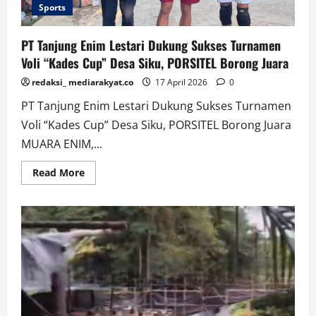
Sports
PT Tanjung Enim Lestari Dukung Sukses Turnamen
Voli “Kades Cup” Desa Siku, PORSITEL Borong Juara
redaksi_ mediarakyat.co
17 April 2026
0
PT Tanjung Enim Lestari Dukung Sukses Turnamen
Voli “Kades Cup” Desa Siku, PORSITEL Borong Juara
MUARA ENIM,...
Read
Read More
more
about
PT
Tanjung
Enim
Lestari
Dukung
Sukses
Turnamen
Voli
“Kades
Cup”
Desa
Siku,