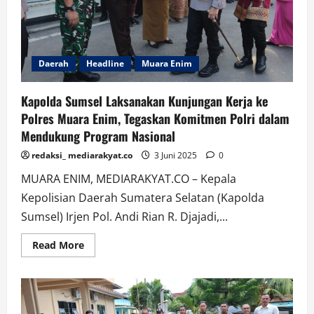
dari
Oknum
Polres
Muara
Enim
Daerah
Headline
Muara Enim
Kapolda Sumsel Laksanakan Kunjungan Kerja ke
Polres Muara Enim, Tegaskan Komitmen Polri dalam
Mendukung Program Nasional
redaksi_ mediarakyat.co
3 Juni 2025
0
MUARA ENIM, MEDIARAKYAT.CO – Kepala
Kepolisian Daerah Sumatera Selatan (Kapolda
Sumsel) Irjen Pol. Andi Rian R. Djajadi,...
Read
Read More
more
about
Kapolda
Sumsel
Laksanakan
Kunjungan
Kerja