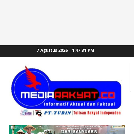
Skip
7 Agustus 2026
1:47:33 PM
to
content