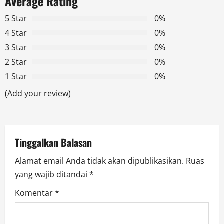
Average Rating
v
5 Star
0%
i
4 Star
0%
g
3 Star
0%
2 Star
0%
a
1 Star
0%
t
(Add your review)
i
o
Tinggalkan Balasan
n
Alamat email Anda tidak akan dipublikasikan.
Ruas
yang wajib ditandai
*
Komentar
*