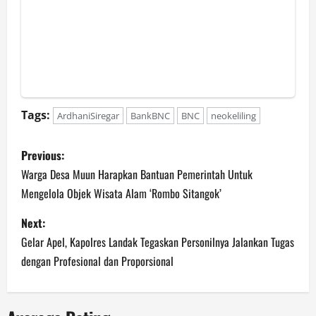
Tags:
ArdhaniSiregar
BankBNC
BNC
neokeliling
P
Previous:
o
Warga Desa Muun Harapkan Bantuan Pemerintah Untuk
Mengelola Objek Wisata Alam ‘Rombo Sitangok’
s
Next:
t
Gelar Apel, Kapolres Landak Tegaskan Personilnya Jalankan Tugas
n
dengan Profesional dan Proporsional
a