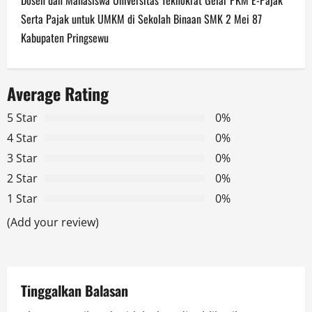
n
Serta Pajak untuk UMKM di Sekolah Binaan SMK 2 Mei 87
Kabupaten Pringsewu
a
v
Average Rating
i
5 Star
0%
g
4 Star
0%
3 Star
0%
a
2 Star
0%
t
1 Star
0%
(Add your review)
i
o
n
Tinggalkan Balasan