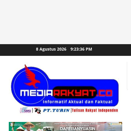
Skip
8 Agustus 2026
9:23:37 PM
to
content