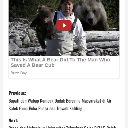
P
Previous:
o
Bupati dan Wabup Kompak Duduk Bersama Masyarakat di Air
Salek Guna Buka Puasa dan Traweh Keliling
s
Next:
t
Dosen dan Mahasiswa Universitas Teknokrat Gelar PKM E-Pajak