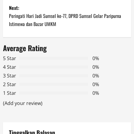
s
Next:
Peringati Hari Jadi Sumsel ke-77, DPRD Sumsel Gelar Paripurna
t
Istimewa dan Bazar UMKM
n
a
Average Rating
v
5 Star
0%
4 Star
0%
i
3 Star
0%
g
2 Star
0%
1 Star
0%
a
(Add your review)
t
i
Tinggalkan Balasan