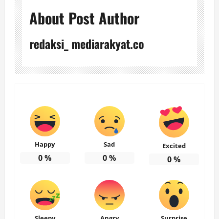
About Post Author
redaksi_ mediarakyat.co
Happy
Sad
Excited
0
%
0
%
0
%
Sleepy
Angry
Surprise