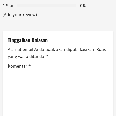
a
1 Star
0%
t
(Add your review)
i
o
Tinggalkan Balasan
n
Alamat email Anda tidak akan dipublikasikan.
Ruas
yang wajib ditandai
*
Komentar
*