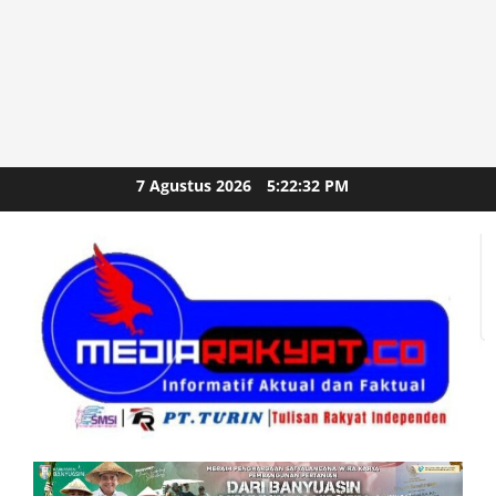
Skip
7 Agustus 2026
5:22:34 PM
to
content