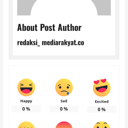
About Post Author
redaksi_ mediarakyat.co
Happy
Sad
Excited
0
%
0
%
0
%