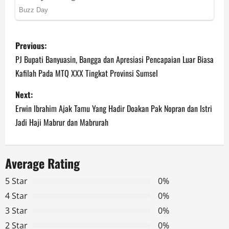
P
Previous:
o
PJ Bupati Banyuasin, Bangga dan Apresiasi Pencapaian Luar Biasa
Kafilah Pada MTQ XXX Tingkat Provinsi Sumsel
s
Next:
t
Erwin Ibrahim Ajak Tamu Yang Hadir Doakan Pak Nopran dan Istri
n
Jadi Haji Mabrur dan Mabrurah
a
Average Rating
v
5 Star
0%
i
4 Star
0%
g
3 Star
0%
2 Star
0%