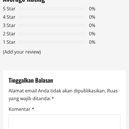
v
5 Star
0%
4 Star
0%
i
3 Star
0%
g
2 Star
0%
1 Star
0%
a
(Add your review)
t
i
Tinggalkan Balasan
o
Alamat email Anda tidak akan dipublikasikan.
Ruas
n
yang wajib ditandai
*
Komentar
*