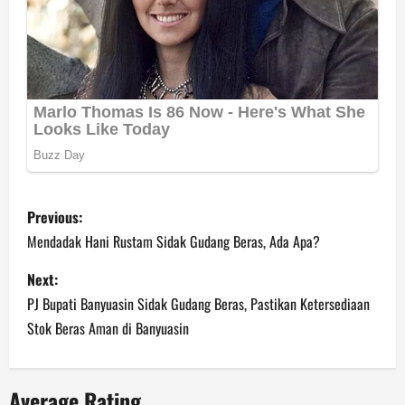
P
Previous:
o
Mendadak Hani Rustam Sidak Gudang Beras, Ada Apa?
s
Next:
PJ Bupati Banyuasin Sidak Gudang Beras, Pastikan Ketersediaan
t
Stok Beras Aman di Banyuasin
n
a
Average Rating