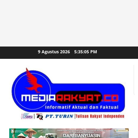
Skip
9 Agustus 2026
5:35:07 PM
to
content