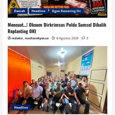
Daerah
Headline
Ogan Komering Ilir
Mencuat…! Oknum Dirkrimsus Polda Sumsel Dibalik
Replanting OKI
redaksi_ mediarakyat.co
8 Agustus 2026
0
Headline