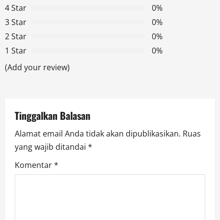
4 Star
0%
i
3 Star
0%
g
2 Star
0%
1 Star
0%
a
(Add your review)
t
i
Tinggalkan Balasan
o
Alamat email Anda tidak akan dipublikasikan.
Ruas
n
yang wajib ditandai
*
Komentar
*