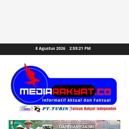
Skip
8 Agustus 2026
2:59:22 PM
to
content