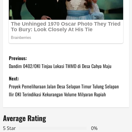
P
Previous:
o
Dandim 0402/OKI Tinjau Lokasi TMMD di Desa Cahya Maju
s
Next:
Proyek Pemeliharaan Jalan Desa Selapan Timur Tulung Selapan
t
Ilir OKI Terindikasi Kekurangan Volume Milyaran Rupiah
n
a
Average Rating
v
5 Star
0%