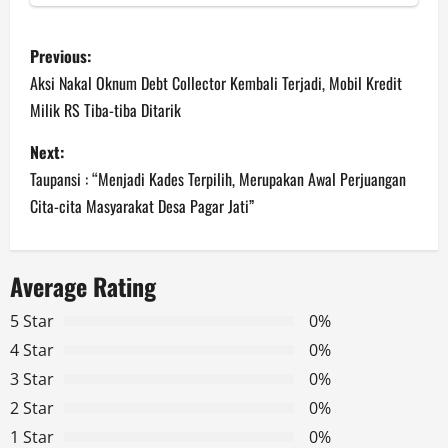
P
Previous:
o
Aksi Nakal Oknum Debt Collector Kembali Terjadi, Mobil Kredit
Milik RS Tiba-tiba Ditarik
s
Next:
t
Taupansi : “Menjadi Kades Terpilih, Merupakan Awal Perjuangan
n
Cita-cita Masyarakat Desa Pagar Jati”
a
Average Rating
v
5 Star
0%
i
4 Star
0%
g
3 Star
0%
2 Star
0%
a
1 Star
0%