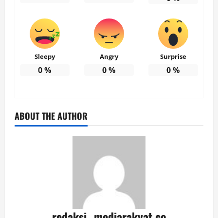
Sleepy
Angry
Surprise
0
%
0
%
0
%
ABOUT THE AUTHOR
redaksi_ mediarakyat.co