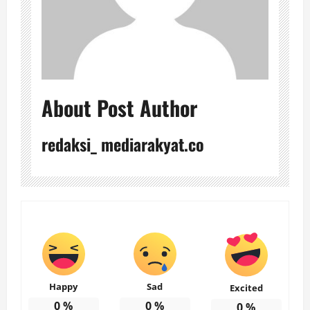
About Post Author
redaksi_ mediarakyat.co
Happy
Sad
Excited
0
%
0
%
0
%