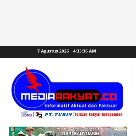
Skip
7 Agustus 2026
4:33:38 AM
to
content