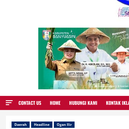
CONTACT US
HOME
HUBUNGI KAMI
KONTAK IKL
Daerah
Headline
Ogan Ilir