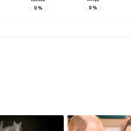
0
%
0
%