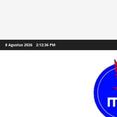
Skip
8 Agustus 2026
2:12:37 PM
to
content