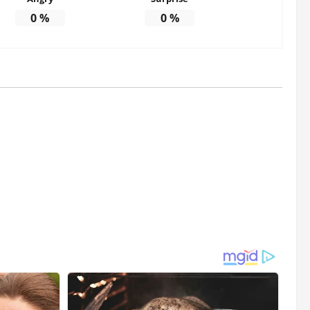
0
%
0
%