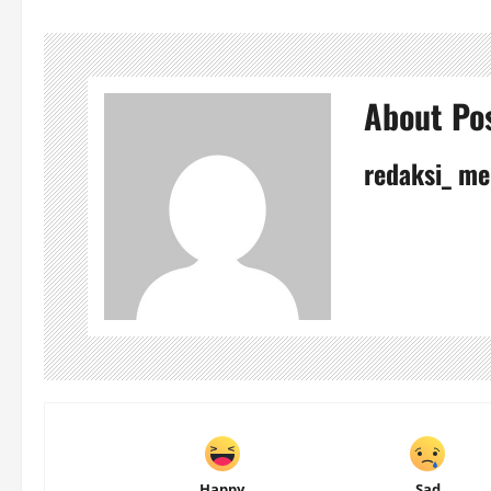
About Po
redaksi_ me
Happy
Sad