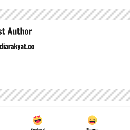
st Author
diarakyat.co
Sleepy
Excited