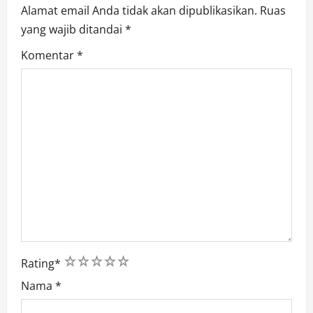
n
Alamat email Anda tidak akan dipublikasikan.
Ruas
yang wajib ditandai
*
Komentar
*
1
2
3
4
5
Rating
*
Nama
*