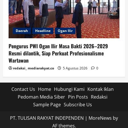
Daerah
Headline
Ogan Ilir
Pengurus PWI Ogan Ilir Masa Bakti 2026–2029
Resmi dilantik, Siap Perkuat Profesionalisme
Wartawan
redaksi_ mediarakyat.co
5 Agustus 2026
0
Contact Us
Home
Hubungi Kami
Kontak Iklan
Pedoman Media Siber
Pin Posts
Redaksi
Sample Page
Subscribe Us
PT. TULISAN RAKYAT INDEPENDEN
|
MoreNews
by
AF themes.