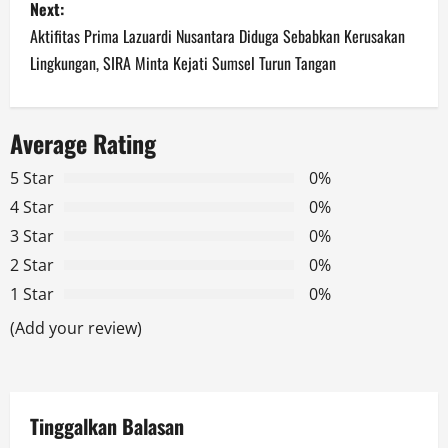
Next:
t
Aktifitas Prima Lazuardi Nusantara Diduga Sebabkan Kerusakan
n
Lingkungan, SIRA Minta Kejati Sumsel Turun Tangan
a
Average Rating
v
5 Star
0%
i
4 Star
0%
g
3 Star
0%
2 Star
0%
a
1 Star
0%
t
(Add your review)
i
o
Tinggalkan Balasan