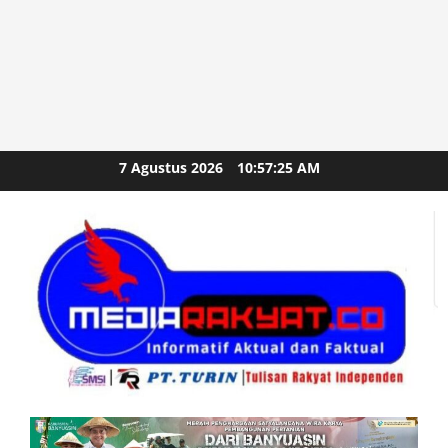
Skip
7 Agustus 2026
10:57:27 AM
to
content