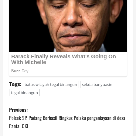
Tags:
batas wilayah tegal binangun
sekda banyuasin
tegal binangun
P
Previous:
o
Polsek SP. Padang Berhasil Ringkus Pelaku penganiayaan di desa
Pantai OKI
s