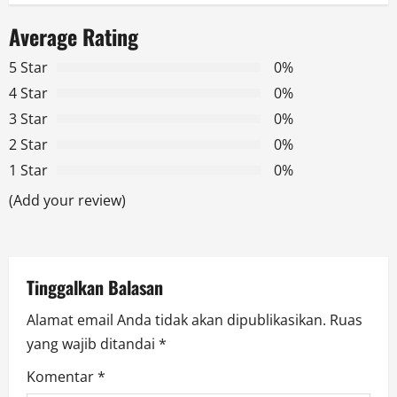
a
Average Rating
v
5 Star
0%
i
4 Star
0%
g
3 Star
0%
2 Star
0%
a
1 Star
0%
t
(Add your review)
i
o
Tinggalkan Balasan
n
Alamat email Anda tidak akan dipublikasikan.
Ruas
yang wajib ditandai
*
Komentar
*