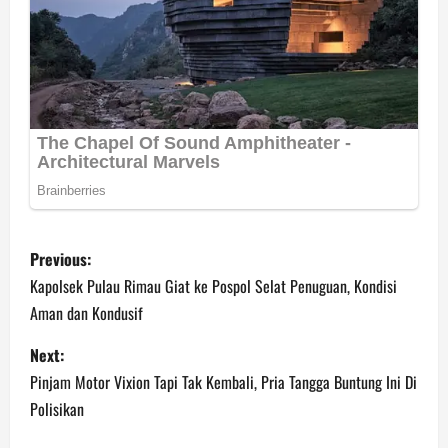
P
Previous:
o
Kapolsek Pulau Rimau Giat ke Pospol Selat Penuguan, Kondisi
Aman dan Kondusif
s
Next:
t
Pinjam Motor Vixion Tapi Tak Kembali, Pria Tangga Buntung Ini Di
n
Polisikan