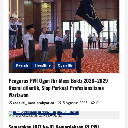
Daerah
Headline
Ogan Ilir
Pengurus PWI Ogan Ilir Masa Bakti 2026–2029
Resmi dilantik, Siap Perkuat Profesionalisme
Wartawan
redaksi_ mediarakyat.co
5 Agustus 2026
0
Banyuasin
Daerah
Headline
Semarakan HUT ke-81 Kemerdekaan RI PWI