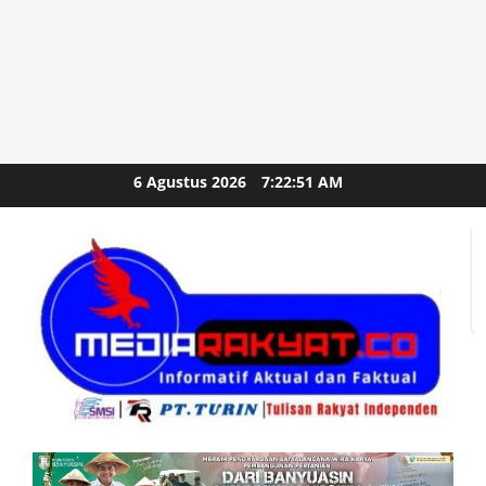
Skip
6 Agustus 2026
7:22:53 AM
to
content