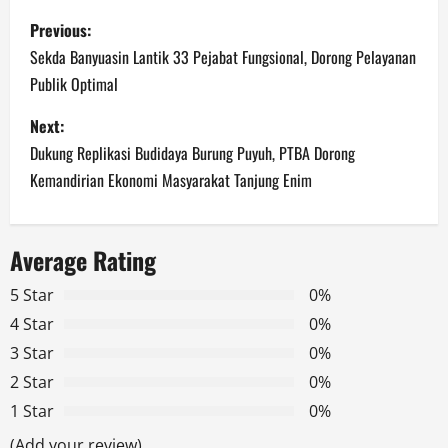
P
Previous:
o
Sekda Banyuasin Lantik 33 Pejabat Fungsional, Dorong Pelayanan
Publik Optimal
s
Next:
t
Dukung Replikasi Budidaya Burung Puyuh, PTBA Dorong
n
Kemandirian Ekonomi Masyarakat Tanjung Enim
a
Average Rating
v
5 Star
0%
i
4 Star
0%
g
3 Star
0%
2 Star
0%
a
1 Star
0%
t
(Add your review)