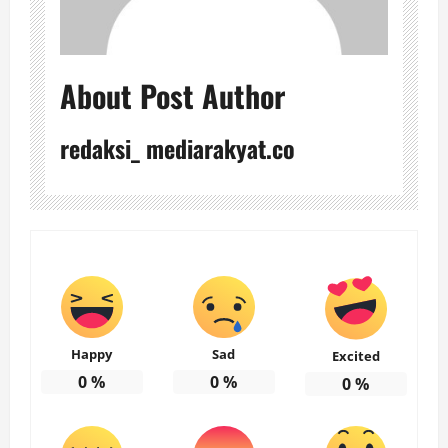
About Post Author
redaksi_ mediarakyat.co
Happy
Sad
Excited
0
%
0
%
0
%