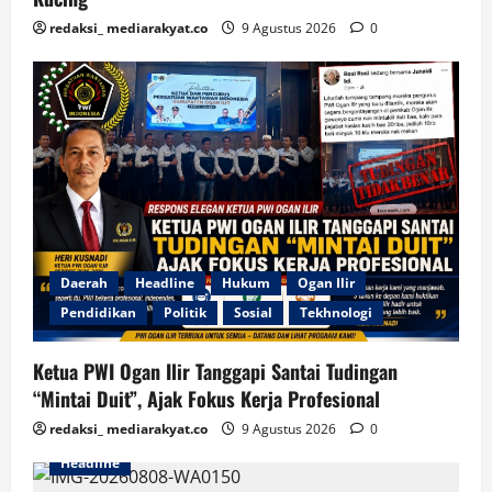
redaksi_ mediarakyat.co
9 Agustus 2026
0
Daerah
Headline
Hukum
Ogan Ilir
Pendidikan
Politik
Sosial
Tekhnologi
Ketua PWI Ogan Ilir Tanggapi Santai Tudingan
“Mintai Duit”, Ajak Fokus Kerja Profesional
redaksi_ mediarakyat.co
9 Agustus 2026
0
Headline