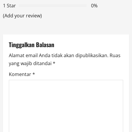
a
1 Star
0%
t
(Add your review)
i
o
Tinggalkan Balasan
n
Alamat email Anda tidak akan dipublikasikan.
Ruas
yang wajib ditandai
*
Komentar
*