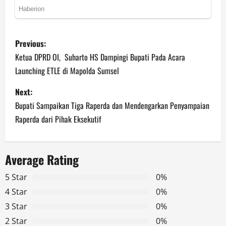
P
Previous:
o
Ketua DPRD OI, Suharto HS Dampingi Bupati Pada Acara
Launching ETLE di Mapolda Sumsel
s
Next:
t
Bupati Sampaikan Tiga Raperda dan Mendengarkan Penyampaian
n
Raperda dari Pihak Eksekutif
a
Average Rating
v
5 Star
0%
i
4 Star
0%
g
3 Star
0%
2 Star
0%