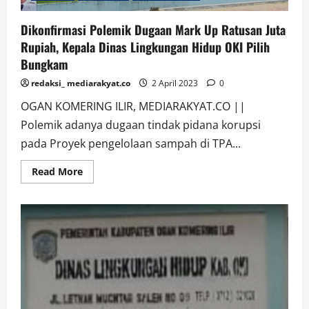
Dikonfirmasi Polemik Dugaan Mark Up Ratusan Juta
Rupiah, Kepala Dinas Lingkungan Hidup OKI Pilih
Bungkam
redaksi_ mediarakyat.co
2 April 2023
0
OGAN KOMERING ILIR, MEDIARAKYAT.CO ||
Polemik adanya dugaan tindak pidana korupsi
pada Proyek pengelolaan sampah di TPA...
Read
Read More
more
about
Dikonfirmasi
Polemik
Dugaan
Mark
Up
Ratusan
Juta
Rupiah,
Kepala
Dinas
Lingkungan
Hidup