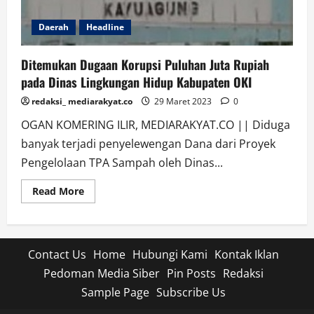
OKI
Pilih
Bungkam
Daerah
Headline
Ditemukan Dugaan Korupsi Puluhan Juta Rupiah
pada Dinas Lingkungan Hidup Kabupaten OKI
redaksi_ mediarakyat.co
29 Maret 2023
0
OGAN KOMERING ILIR, MEDIARAKYAT.CO || Diduga
banyak terjadi penyelewengan Dana dari Proyek
Pengelolaan TPA Sampah oleh Dinas...
Read
Read More
more
about
Ditemukan
Dugaan
Korupsi
Puluhan
Contact Us
Home
Hubungi Kami
Kontak Iklan
Juta
Rupiah
Pedoman Media Siber
Pin Posts
Redaksi
pada
Dinas
Sample Page
Subscribe Us
Lingkungan
Hidup