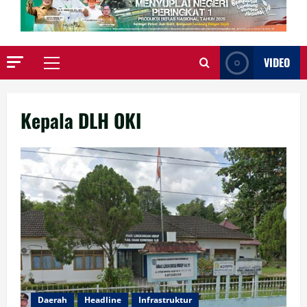
VIDEO
Primary
Menu
Kepala DLH OKI
Daerah
Headline
Infrastruktur