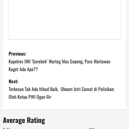
P
Previous:
o
Kapolres OKI ‘Gerebek’ Warteg Mas Gepeng, Para Wartawan
Kaget Ada Apa??
s
Next:
t
Terkesan Tak Ada Itikad Baik, Oknum Istri Camat di Polisikan
n
Oleh Ketua PWI Ogan Ilir
a
Average Rating
v