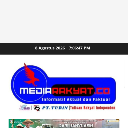
Skip
8 Agustus 2026
7:06:48 PM
to
content