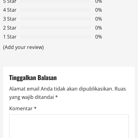
5 Star
0%
i
4 Star
0%
g
3 Star
0%
2 Star
0%
a
1 Star
0%
t
(Add your review)
i
o
Tinggalkan Balasan
n
Alamat email Anda tidak akan dipublikasikan.
Ruas
yang wajib ditandai
*
Komentar
*