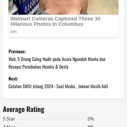
P
Previous:
o
Wah, 5 Orang Caleg Hadir pada Acara Ngunduh Mantu dan
Resepsi Pernikahan Hendro & Desty
s
Next:
t
Catatan SMSI Jelang 2024 : Soal Media , Jokowi Masih Adil
n
a
Average Rating
v
5 Star
0%