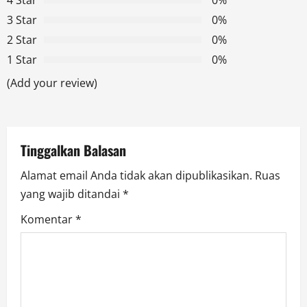
4 Star
0%
i
3 Star
0%
g
2 Star
0%
1 Star
0%
a
(Add your review)
t
i
Tinggalkan Balasan
o
Alamat email Anda tidak akan dipublikasikan.
Ruas
n
yang wajib ditandai
*
Komentar
*