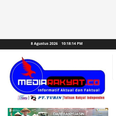
Skip
8 Agustus 2026
10:18:16 PM
to
content