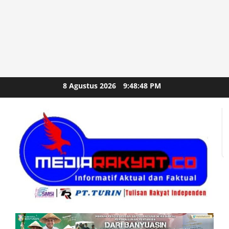
Skip
8 Agustus 2026
9:48:50 PM
to
content