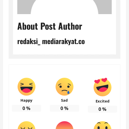
About Post Author
redaksi_ mediarakyat.co
Happy
Sad
Excited
0
%
0
%
0
%