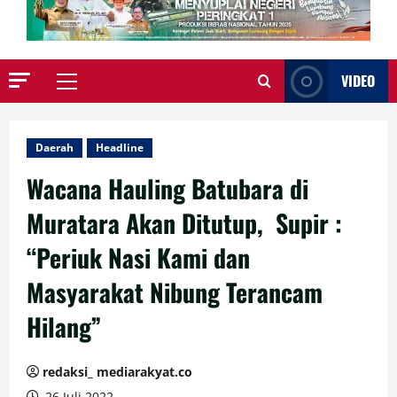
VIDEO
Primary
Menu
Daerah
Headline
Wacana Hauling Batubara di
Muratara Akan Ditutup, Supir :
“Periuk Nasi Kami dan
Masyarakat Nibung Terancam
Hilang”
redaksi_ mediarakyat.co
26 Juli 2022