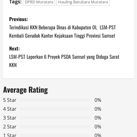
Tags:
DPRD Muratara
Hauling Batubara Muratara
P
Previous:
o
Terindikasi KKN Beberapa Dinas di Kabupaten OI, LSM-PST
Kembali Geruduk Kantor Kejaksaan Tinggi Provinsi Sumsel
s
Next:
t
LSM-PST Laporkan 6 Proyek PSDA Sumsel yang Diduga Sarat
n
KKN
a
Average Rating
v
5 Star
0%
i
4 Star
0%
g
3 Star
0%
2 Star
0%
a
1 Star
0%