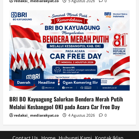
redaksi_ mediarakyat.co
5 Agustus 2026
0
Daerah
Headline
Ogan Komering Ilir
BRI BO Kayuagung Salurkan Bendera Merah Putih
Melalui Kesbangpol OKI pada Acara Car Free Day
redaksi_ mediarakyat.co
4 Agustus 2026
0
Contact Us
Home
Hubungi Kami
Kontak Iklan