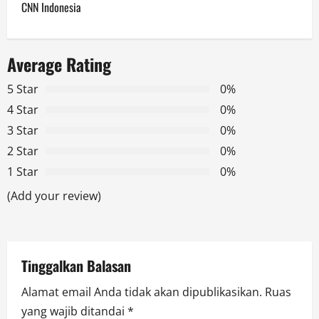
n
CNN Indonesia
a
Average Rating
v
5 Star
0%
i
4 Star
0%
g
3 Star
0%
2 Star
0%
a
1 Star
0%
t
(Add your review)
i
o
Tinggalkan Balasan
n
Alamat email Anda tidak akan dipublikasikan.
Ruas
yang wajib ditandai
*