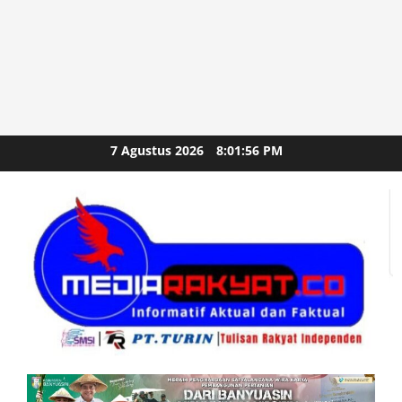
Skip
7 Agustus 2026
8:01:58 PM
to
content