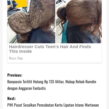
P
Previous:
o
Banyuasin Terlilit Hutang Rp 135 Miliar, Wabup Rehab Rumdin
dengan Anggaran Fantastis
s
Next:
t
PWI Pusat Sesalkan Pencabutan Kartu Liputan Istana Wartawan