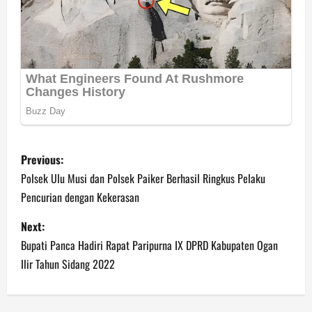
P
Previous:
o
Polsek Ulu Musi dan Polsek Paiker Berhasil Ringkus Pelaku
Pencurian dengan Kekerasan
s
Next:
t
Bupati Panca Hadiri Rapat Paripurna IX DPRD Kabupaten Ogan
n
Ilir Tahun Sidang 2022
a