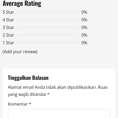
Average Rating
v
5 Star
0%
i
4 Star
0%
g
3 Star
0%
2 Star
0%
a
1 Star
0%
t
(Add your review)
i
o
Tinggalkan Balasan
n
Alamat email Anda tidak akan dipublikasikan.
Ruas
yang wajib ditandai
*
Komentar
*