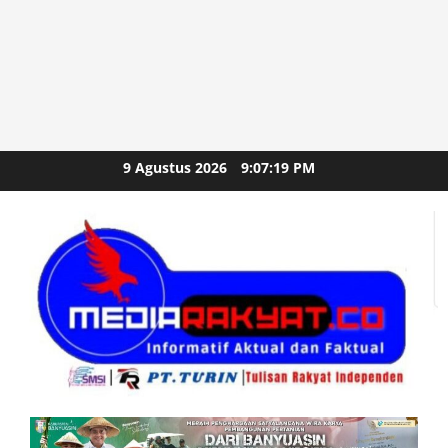
Skip
9 Agustus 2026
9:07:21 PM
to
content