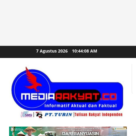
Skip
7 Agustus 2026
10:44:09 AM
to
content