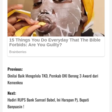
P
Previous:
o
Dinilai Baik Mengelola TKD, Pemkab OKI Borong 3 Award dari
Kemenkeu
s
Next:
t
Hadiri RUPS Bank Sumsel Babel, Ini Harapan Pj. Bupati
n
Banyuasin !