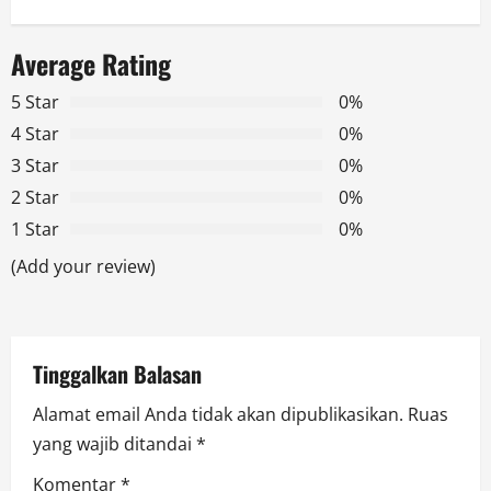
a
Average Rating
v
5 Star
0%
i
4 Star
0%
g
3 Star
0%
2 Star
0%
a
1 Star
0%
t
(Add your review)
i
o
Tinggalkan Balasan
n
Alamat email Anda tidak akan dipublikasikan.
Ruas
yang wajib ditandai
*
Komentar
*