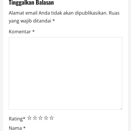
i
Tinggalkan Balasan
o
Alamat email Anda tidak akan dipublikasikan.
Ruas
yang wajib ditandai
*
n
Komentar
*
1
2
3
4
5
Rating
*
Nama
*