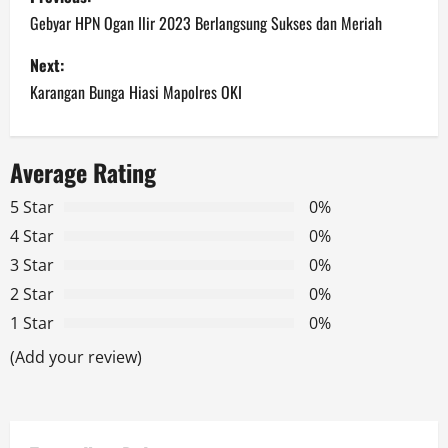
o
Gebyar HPN Ogan Ilir 2023 Berlangsung Sukses dan Meriah
s
Next:
Karangan Bunga Hiasi Mapolres OKI
t
n
Average Rating
a
5 Star
0%
v
4 Star
0%
3 Star
0%
i
2 Star
0%
g
1 Star
0%
a
(Add your review)
t