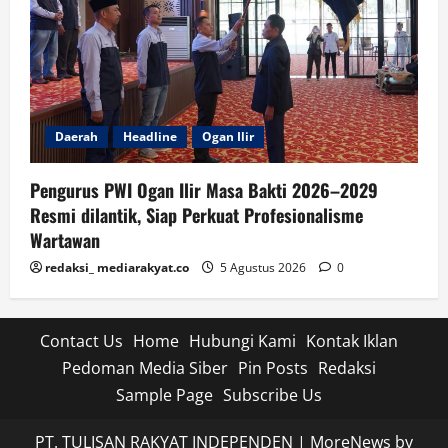
Daerah
Headline
Ogan Ilir
Pengurus PWI Ogan Ilir Masa Bakti 2026–2029
Resmi dilantik, Siap Perkuat Profesionalisme
Wartawan
redaksi_ mediarakyat.co
5 Agustus 2026
0
Contact Us
Home
Hubungi Kami
Kontak Iklan
Pedoman Media Siber
Pin Posts
Redaksi
Sample Page
Subscribe Us
PT. TULISAN RAKYAT INDEPENDEN
|
MoreNews
by