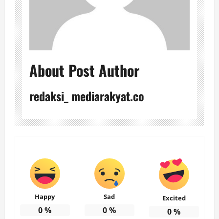
About Post Author
redaksi_ mediarakyat.co
Happy
Sad
Excited
0
%
0
%
0
%