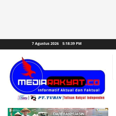
Skip
7 Agustus 2026
5:18:41 PM
to
content