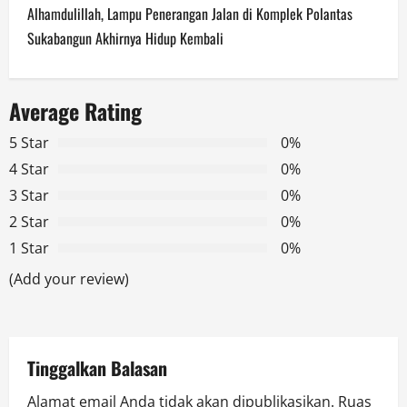
t
Alhamdulillah, Lampu Penerangan Jalan di Komplek Polantas
n
Sukabangun Akhirnya Hidup Kembali
a
Average Rating
v
5 Star
0%
i
4 Star
0%
g
3 Star
0%
2 Star
0%
a
1 Star
0%
t
(Add your review)
i
o
Tinggalkan Balasan
n
Alamat email Anda tidak akan dipublikasikan.
Ruas