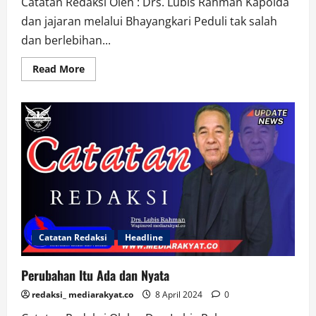
Catatan Redaksi Oleh : Drs. Lubis Rahman Kapolda
dan jajaran melalui Bhayangkari Peduli tak salah
dan berlebihan...
Read
Read More
more
about
Kapolda
Polda
Sumsel,
Aksi
Bhayangkari
Peduli
Patut
Dapat
Dua
Jempol
Catatan Redaksi
Headline
Perubahan Itu Ada dan Nyata
redaksi_ mediarakyat.co
8 April 2024
0