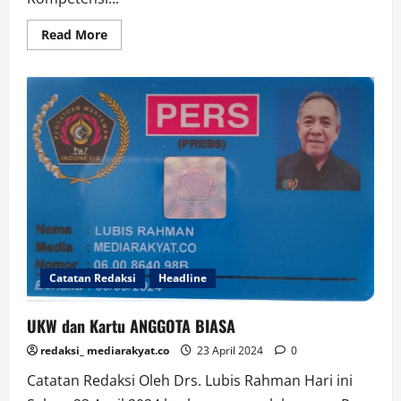
Read
Read More
more
about
Dak
Dik
Duk
Der,
UKW
Khawatir
Tak
Lulus
Catatan Redaksi
Headline
UKW dan Kartu ANGGOTA BIASA
redaksi_ mediarakyat.co
23 April 2024
0
Catatan Redaksi Oleh Drs. Lubis Rahman Hari ini