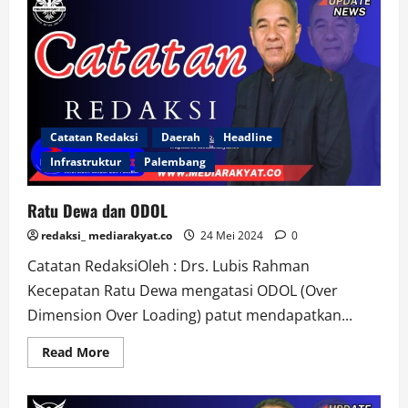
:
Tolak
Revisi
UU
Penyiaran
Catatan Redaksi
Daerah
Headline
Infrastruktur
Palembang
Ratu Dewa dan ODOL
redaksi_ mediarakyat.co
24 Mei 2024
0
Catatan RedaksiOleh : Drs. Lubis Rahman
Kecepatan Ratu Dewa mengatasi ODOL (Over
Dimension Over Loading) patut mendapatkan...
Read
Read More
more
about
Ratu
Dewa