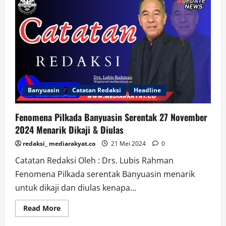
dan
ODOL
Banyuasin
Catatan Redaksi
Headline
Fenomena Pilkada Banyuasin Serentak 27 November
2024 Menarik Dikaji & Diulas
redaksi_ mediarakyat.co
21 Mei 2024
0
Catatan Redaksi Oleh : Drs. Lubis Rahman
Fenomena Pilkada serentak Banyuasin menarik
untuk dikaji dan diulas kenapa...
Read
Read More
more
about