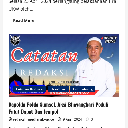
Selasa 23 April 2024 berlangsung pelaksanaan Pra
UKW oleh...
Read
Read More
more
about
UKW
dan
Kartu
ANGGOTA
BIASA
Catatan Redaksi
Headline
Palembang
Kapolda Polda Sumsel, Aksi Bhayangkari Peduli
Patut Dapat Dua Jempol
redaksi_ mediarakyat.co
9 April 2024
0