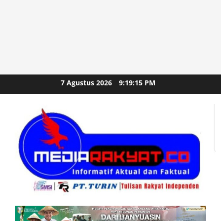
Skip
7 Agustus 2026
9:19:16 PM
to
content