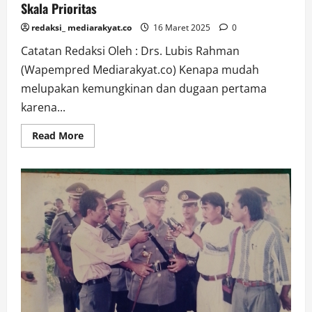
Skala Prioritas
redaksi_ mediarakyat.co
16 Maret 2025
0
Catatan Redaksi Oleh : Drs. Lubis Rahman
(Wapempred Mediarakyat.co) Kenapa mudah
melupakan kemungkinan dan dugaan pertama
karena...
Read
Read More
more
about
Skala
Prioritas