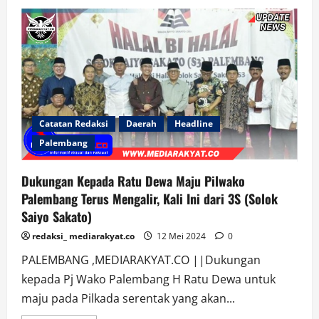
Fenomena
Pilkada
Banyuasin
Serentak
27
November
2024
Menarik
Dikaji
&
Diulas
Catatan Redaksi
Daerah
Headline
Palembang
Dukungan Kepada Ratu Dewa Maju Pilwako
Palembang Terus Mengalir, Kali Ini dari 3S (Solok
Saiyo Sakato)
redaksi_ mediarakyat.co
12 Mei 2024
0
PALEMBANG ,MEDIARAKYAT.CO ||Dukungan
kepada Pj Wako Palembang H Ratu Dewa untuk
maju pada Pilkada serentak yang akan...