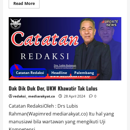
Read
Read More
more
about
Dukungan
Kepada
Ratu
Dewa
Maju
Pilwako
Palembang
Terus
Mengalir,
Kali
Ini
dari
3S
(Solok
Saiyo
Catatan Redaksi
Headline
Palembang
Sakato)
Dak Dik Duk Der, UKW Khawatir Tak Lulus
redaksi_ mediarakyat.co
28 April 2024
0
Catatan RedaksiOleh : Drs Lubis
Rahman(Wapimred mediarakyat.co) Itu hal yang
manusiawi bila wartawan yang mengikuti Uji
Kompetensi...