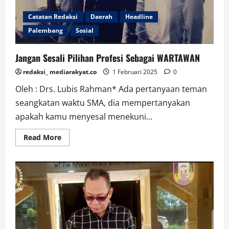
Catatan Redaksi
Daerah
Headline
Palembang
Sosial
Jangan Sesali Pilihan Profesi Sebagai WARTAWAN
redaksi_ mediarakyat.co
1 Februari 2025
0
Oleh : Drs. Lubis Rahman* Ada pertanyaan teman
seangkatan waktu SMA, dia mempertanyakan
apakah kamu menyesal menekuni...
Read
Read More
more
about
Jangan
Sesali
Pilihan
Profesi
Sebagai
WARTAWAN