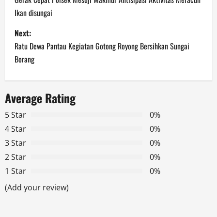
o
Ikan disungai
s
Next:
t
Ratu Dewa Pantau Kegiatan Gotong Royong Bersihkan Sungai
n
Borang
a
Average Rating
v
5 Star
0%
i
4 Star
0%
g
3 Star
0%
2 Star
0%
a
1 Star
0%
t
(Add your review)
i