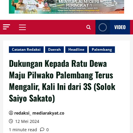
VIDEO
Primary
Menu
Catatan Redaksi
Daerah
Headline
Palembang
Dukungan Kepada Ratu Dewa
Maju Pilwako Palembang Terus
Mengalir, Kali Ini dari 3S (Solok
Saiyo Sakato)
redaksi_ mediarakyat.co
12 Mei 2024
1 minute read
0