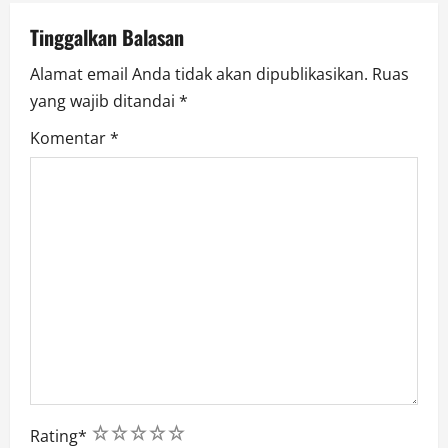
o
Tinggalkan Balasan
n
Alamat email Anda tidak akan dipublikasikan.
Ruas
yang wajib ditandai
*
Komentar
*
1
2
3
4
5
Rating
*