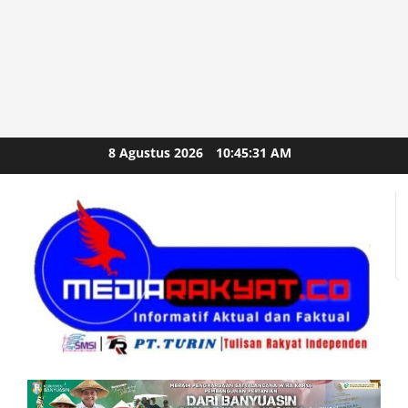
Skip
8 Agustus 2026
10:45:32 AM
to
content