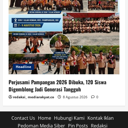
Headline
Perjusami Pampangan 2026 Dibuka, 120 Siswa
Digembleng Jadi Generasi Tangguh
redaksi_ mediarakyat.co
8 Agustus 2026
0
Contact Us
Home
Hubungi Kami
Kontak Iklan
Pedoman Media Siber
Pin Posts
Redaksi