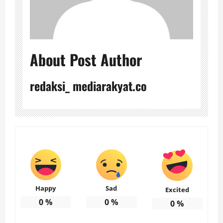
About Post Author
redaksi_ mediarakyat.co
Happy
Sad
Excited
0
%
0
%
0
%