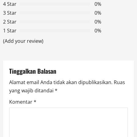
4 Star
0%
i
3 Star
0%
g
2 Star
0%
1 Star
0%
a
(Add your review)
t
i
Tinggalkan Balasan
o
Alamat email Anda tidak akan dipublikasikan.
Ruas
n
yang wajib ditandai
*
Komentar
*