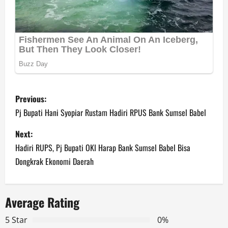
P
Previous:
o
Pj Bupati Hani Syopiar Rustam Hadiri RPUS Bank Sumsel Babel
s
Next:
Hadiri RUPS, Pj Bupati OKI Harap Bank Sumsel Babel Bisa
t
Dongkrak Ekonomi Daerah
n
a
Average Rating
v
5 Star
0%