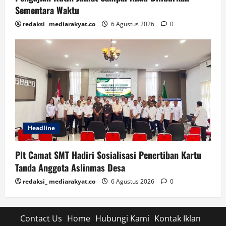
Sementara Waktu
redaksi_ mediarakyat.co
6 Agustus 2026
0
Headline
Plt Camat SMT Hadiri Sosialisasi Penertiban Kartu
Tanda Anggota Aslinmas Desa
redaksi_ mediarakyat.co
6 Agustus 2026
0
Contact Us
Home
Hubungi Kami
Kontak Iklan