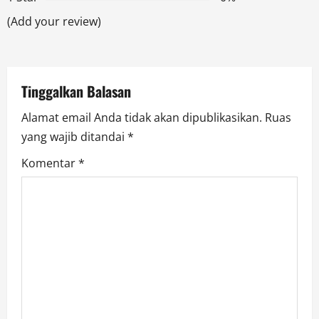
a
(Add your review)
t
i
Tinggalkan Balasan
o
Alamat email Anda tidak akan dipublikasikan.
Ruas
yang wajib ditandai
*
n
Komentar
*