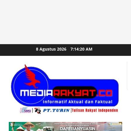
Skip
8 Agustus 2026
7:14:22 AM
to
content