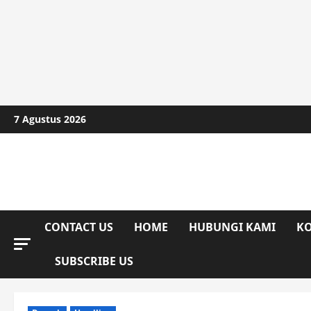
Skip
7 Agustus 2026
to
content
CONTACT US
HOME
HUBUNGI KAMI
KO
SUBSCRIBE US