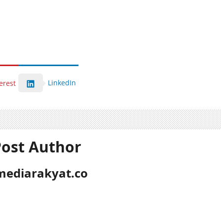
LinkedIn
erest
ost Author
mediarakyat.co