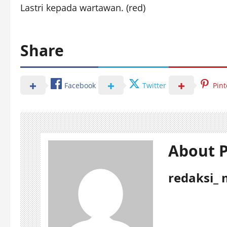
Lastri kepada wartawan. (red)
Share
Facebook
Twitter
Pint
About P
redaksi_ 