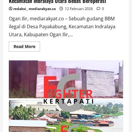
Kecamatan Indralaya Utara Bebas Beroperasi
redaksi_ mediarakyat.co
12 Februari 2026
0
Ogan Ilir, mediarakyat.co – Sebuah gudang BBM
ilegal di Desa Payakabung, Kecamatan Indralaya
Utara, Kabupaten Ogan Ilir,...
Read
Read More
more
about
Diduga
Gudang
BBM
Ilegal
Milik
Inisial
‘C’
Oknum
ASN
Pemprov
Sumsel
di
Desa
Payakabung
Kecamatan
Indralaya
Utara
Bebas