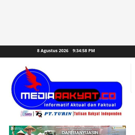
Skip
8 Agustus 2026
9:34:59 PM
to
content