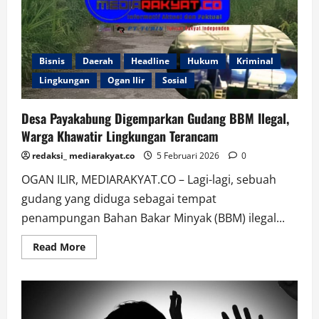
Bebas
Beroperasi,
Oknum
Polres
diduga
Libatkan
Diri
Bisnis
Daerah
Headline
Hukum
Kriminal
dalam
Lingkungan
Ogan Ilir
Sosial
Bisnis
Ini
Desa Payakabung Digemparkan Gudang BBM Ilegal,
Warga Khawatir Lingkungan Terancam
redaksi_ mediarakyat.co
5 Februari 2026
0
OGAN ILIR, MEDIARAKYAT.CO – Lagi-lagi, sebuah
gudang yang diduga sebagai tempat
penampungan Bahan Bakar Minyak (BBM) ilegal...
Read
Read More
more
about
Desa
Payakabung
Digemparkan
Gudang
BBM