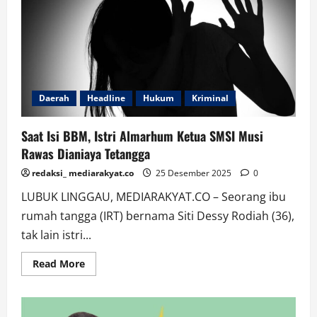
Ilegal,
Warga
Khawatir
Lingkungan
Terancam
Daerah
Headline
Hukum
Kriminal
Saat Isi BBM, Istri Almarhum Ketua SMSI Musi
Rawas Dianiaya Tetangga
redaksi_ mediarakyat.co
25 Desember 2025
0
LUBUK LINGGAU, MEDIARAKYAT.CO – Seorang ibu
rumah tangga (IRT) bernama Siti Dessy Rodiah (36),
tak lain istri...
Read
Read More
more
about
Saat
Isi
BBM,