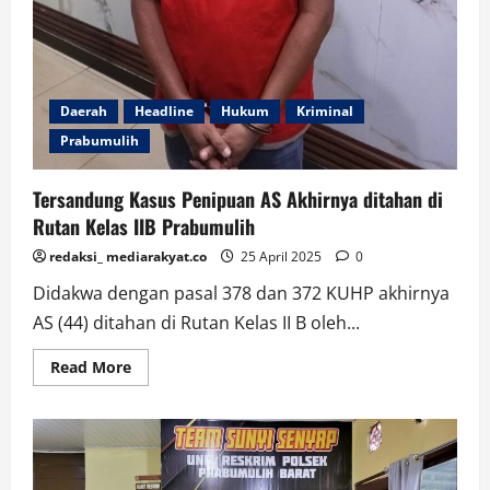
Daerah
Headline
Hukum
Kriminal
Prabumulih
Tersandung Kasus Penipuan AS Akhirnya ditahan di
Rutan Kelas IIB Prabumulih
redaksi_ mediarakyat.co
25 April 2025
0
Didakwa dengan pasal 378 dan 372 KUHP akhirnya
AS (44) ditahan di Rutan Kelas II B oleh...
Read
Read More
more
about
Tersandung
Kasus
Penipuan
AS
Akhirnya
ditahan