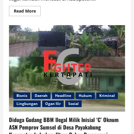
Read
Read More
more
about
Praktik
BBM
Ilegal
di
Kabupaten
Muara
Enim
Kian
Menjadi,
Kini
Gudang
BBM
Ilegal
di
Desa
Lembak
Lancar
Beroperasi
Bisnis
Daerah
Headline
Hukum
Kriminal
Lingkungan
Ogan Ilir
Sosial
Diduga Gudang BBM Ilegal Milik Inisial ‘C’ Oknum
ASN Pemprov Sumsel di Desa Payakabung