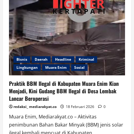
Bisnis
Daerah
Headline
Kriminal
Lingkungan
Muara Enim
Sosial
Praktik BBM Ilegal di Kabupaten Muara Enim Kian
Menjadi, Kini Gudang BBM Ilegal di Desa Lembak
Lancar Beroperasi
redaksi_ mediarakyat.co
18 Februari 2026
0
Muara Enim, Mediarakyat.co – Aktivitas
penimbunan Bahan Bakar Minyak (BBM) jenis solar
ilegal kembali mencuat di Kabupaten...