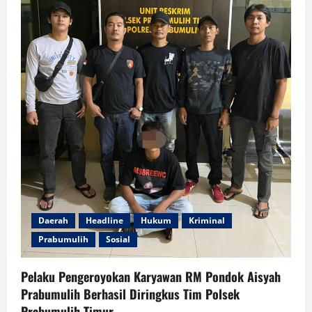
Barelang
Batam
Daerah
Headline
Hukum
Kriminal
Prabumulih
Sosial
Pelaku Pengeroyokan Karyawan RM Pondok Aisyah
Prabumulih Berhasil Diringkus Tim Polsek
Prabumulih Timur