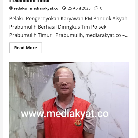
redaksi_ mediarakyat.co
25 April 2025
0
Pelaku Pengeroyokan Karyawan RM Pondok Aisyah
Prabumulih Berhasil Diringkus Tim Polsek
Prabumulih Timur Prabumulih, mediarakyat.co –...
Read
Read More
more
about
Pelaku
Pengeroyokan
Karyawan
RM
Pondok
Aisyah
Prabumulih
Berhasil
Diringkus
Tim
Polsek
Prabumulih
Timur