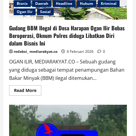
Beroperasi
Bisnis
Daerah
Headline
Hukum
Kriminal
Ogan Ilir
Sosial
Gudang BBM Ilegal di Desa Harapan Ogan Ilir Bebas
Beroperasi, Oknum Polres diduga Libatkan Diri
dalam Bisnis Ini
redaksi_ mediarakyat.co
6 Februari 2026
0
OGAN ILIR, MEDIARAKYAT.CO – Sebuah gudang
yang diduga sebagai tempat penampungan Bahan
Bakar Minyak (BBM) ilegal ditemukan...
Read
Read More
more
about
Gudang
BBM
Ilegal
di
Desa
Harapan
Ogan
Ilir