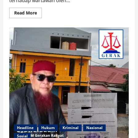
terhadap wartawan oleh...
Read
Read More
more
about
PWI
Banyuasin
Kecam
Penganiayaan
Wartawan/Bendahara
IWO-
I
Kota
Pagar
Alam
Oleh
Oknum
Kontraktor
RL
Headline
Hukum
Kriminal
Nasional
Sosial