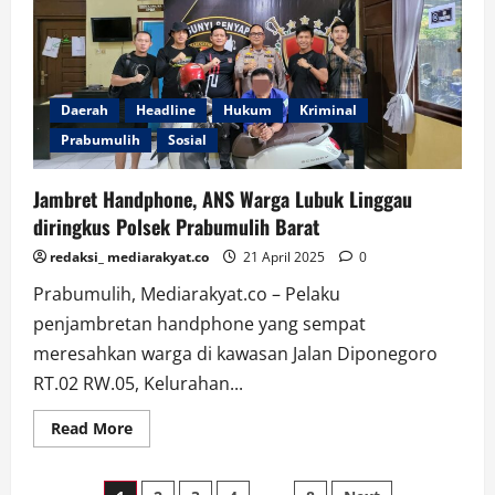
di
Rutan
Kelas
IIB
Prabumulih
Daerah
Headline
Hukum
Kriminal
Prabumulih
Sosial
Jambret Handphone, ANS Warga Lubuk Linggau
diringkus Polsek Prabumulih Barat
redaksi_ mediarakyat.co
21 April 2025
0
Prabumulih, Mediarakyat.co – Pelaku
penjambretan handphone yang sempat
meresahkan warga di kawasan Jalan Diponegoro
RT.02 RW.05, Kelurahan...
Read
Read More
more
about
Jambret
Handphone,