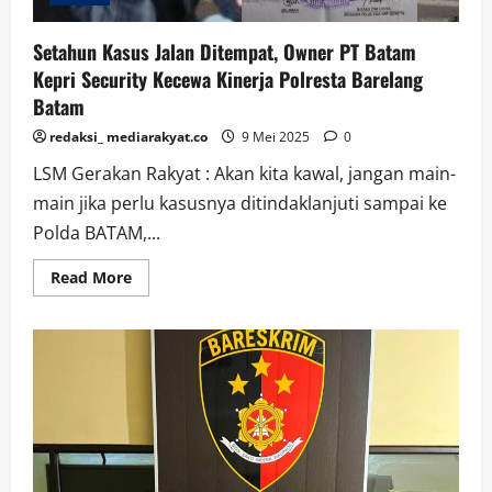
Setahun Kasus Jalan Ditempat, Owner PT Batam
Kepri Security Kecewa Kinerja Polresta Barelang
Batam
redaksi_ mediarakyat.co
9 Mei 2025
0
LSM Gerakan Rakyat : Akan kita kawal, jangan main-
main jika perlu kasusnya ditindaklanjuti sampai ke
Polda BATAM,...
Read
Read More
more
about
Setahun
Kasus
Jalan
Ditempat,
Owner
PT
Batam
Kepri
Security
Kecewa
Kinerja
Polresta