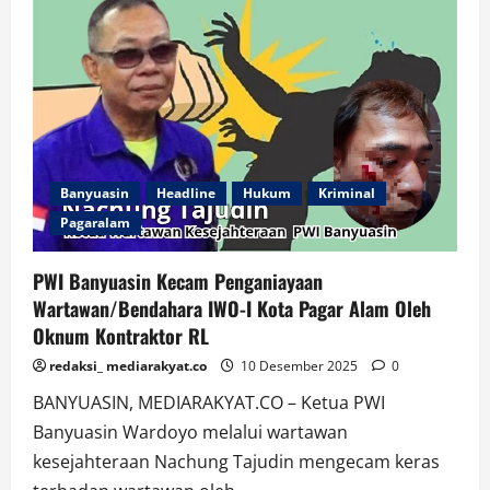
Istri
Almarhum
Ketua
SMSI
Musi
Rawas
Dianiaya
Tetangga
Banyuasin
Headline
Hukum
Kriminal
Pagaralam
PWI Banyuasin Kecam Penganiayaan
Wartawan/Bendahara IWO-I Kota Pagar Alam Oleh
Oknum Kontraktor RL
redaksi_ mediarakyat.co
10 Desember 2025
0
BANYUASIN, MEDIARAKYAT.CO – Ketua PWI
Banyuasin Wardoyo melalui wartawan
kesejahteraan Nachung Tajudin mengecam keras