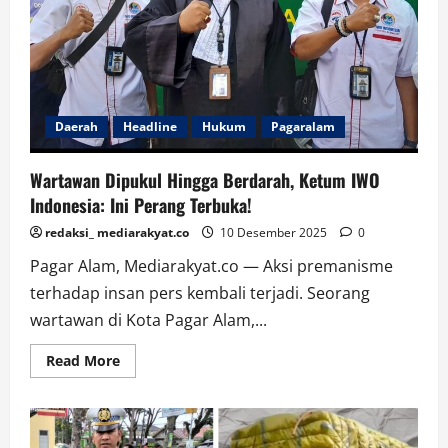
Alam
Oleh
Oknum
Kontraktor
RL
Daerah
Headline
Hukum
Pagaralam
Wartawan Dipukul Hingga Berdarah, Ketum IWO
Indonesia: Ini Perang Terbuka!
redaksi_ mediarakyat.co
10 Desember 2025
0
Pagar Alam, Mediarakyat.co — Aksi premanisme
terhadap insan pers kembali terjadi. Seorang
wartawan di Kota Pagar Alam,...
Read
Read More
more
about
Wartawan
Dipukul
Hingga
Berdarah,