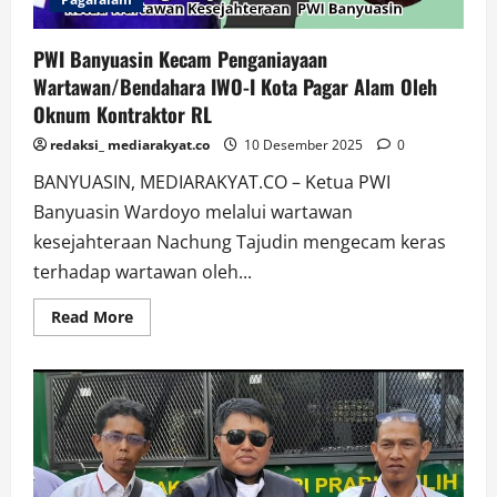
PWI Banyuasin Kecam Penganiayaan
Wartawan/Bendahara IWO-I Kota Pagar Alam Oleh
Oknum Kontraktor RL
redaksi_ mediarakyat.co
10 Desember 2025
0
BANYUASIN, MEDIARAKYAT.CO – Ketua PWI
Banyuasin Wardoyo melalui wartawan
kesejahteraan Nachung Tajudin mengecam keras
terhadap wartawan oleh...
Read
Read More
more
about
PWI
Banyuasin
Kecam
Penganiayaan
Wartawan/Bendahara
IWO-
I
Kota
Pagar