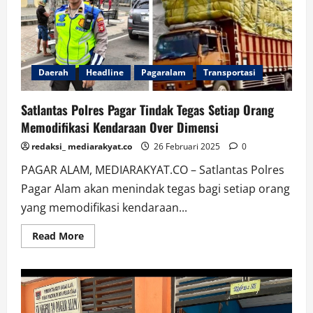
Ketum
IWO
Indonesia:
Ini
Perang
Terbuka!
Daerah
Headline
Pagaralam
Transportasi
Satlantas Polres Pagar Tindak Tegas Setiap Orang
Memodifikasi Kendaraan Over Dimensi
redaksi_ mediarakyat.co
26 Februari 2025
0
PAGAR ALAM, MEDIARAKYAT.CO – Satlantas Polres
Pagar Alam akan menindak tegas bagi setiap orang
yang memodifikasi kendaraan...
Read
Read More
more
about
Satlantas
Polres
Pagar
Tindak
Tegas