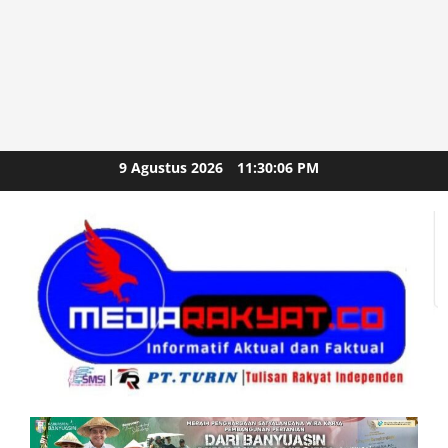
Skip
9 Agustus 2026
11:30:07 PM
to
content