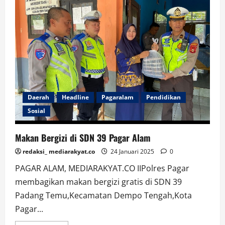
Setiap
Orang
Memodifikasi
Kendaraan
Over
Dimensi
Daerah
Headline
Pagaralam
Pendidikan
Sosial
Makan Bergizi di SDN 39 Pagar Alam
redaksi_ mediarakyat.co
24 Januari 2025
0
PAGAR ALAM, MEDIARAKYAT.CO IIPolres Pagar
membagikan makan bergizi gratis di SDN 39
Padang Temu,Kecamatan Dempo Tengah,Kota
Pagar...