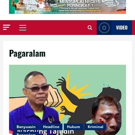
VIDEO
Primary
Menu
Pagaralam
Banyuasin
Headline
Hukum
Kriminal
Pagaralam