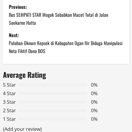
P
Previous:
o
Bus SEMPATI STAR Mogok Sebabkan Macet Total di Jalan
Soekarno Hatta
s
Next:
t
Puluhan Oknum Kepsek di Kabupaten Ogan Ilir Diduga Manipulasi
n
Nota Fiktif Dana BOS
a
Average Rating
v
5 Star
0%
i
4 Star
0%
g
3 Star
0%
2 Star
0%
a
1 Star
0%
t
(Add your review)