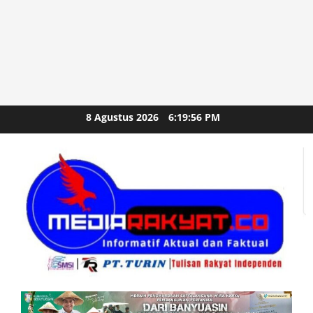
Skip
8 Agustus 2026
6:19:57 PM
to
content