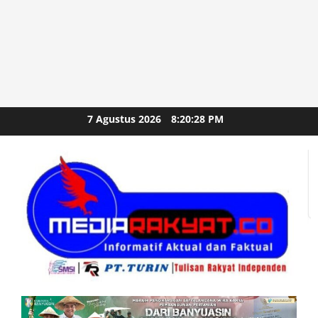
Skip
7 Agustus 2026
8:20:30 PM
to
content