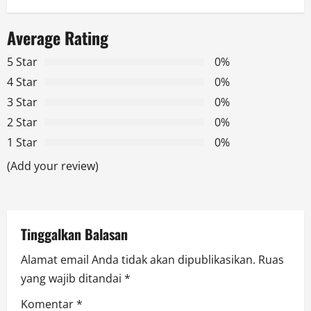
a
Average Rating
v
5 Star
0%
i
4 Star
0%
g
3 Star
0%
2 Star
0%
a
1 Star
0%
t
(Add your review)
i
o
Tinggalkan Balasan
n
Alamat email Anda tidak akan dipublikasikan.
Ruas
yang wajib ditandai
*
Komentar
*