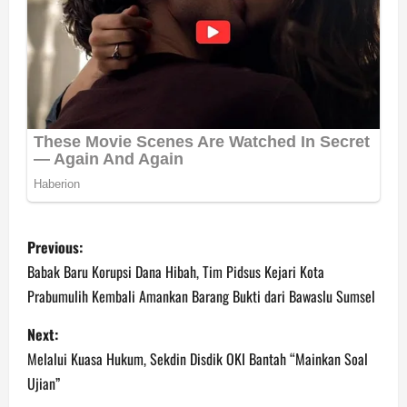
P
Previous:
o
Babak Baru Korupsi Dana Hibah, Tim Pidsus Kejari Kota
Prabumulih Kembali Amankan Barang Bukti dari Bawaslu Sumsel
s
Next:
t
Melalui Kuasa Hukum, Sekdin Disdik OKI Bantah “Mainkan Soal
n
Ujian”