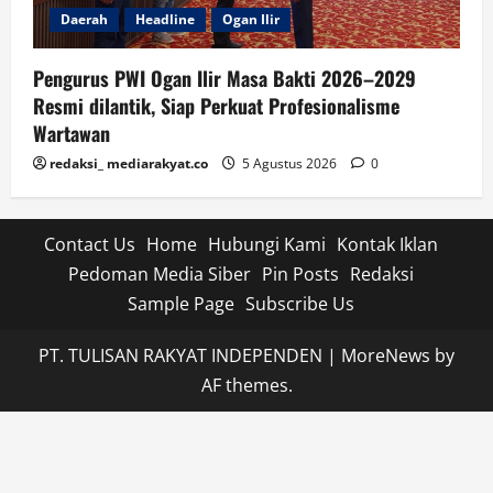
Daerah
Headline
Ogan Ilir
Pengurus PWI Ogan Ilir Masa Bakti 2026–2029
Resmi dilantik, Siap Perkuat Profesionalisme
Wartawan
redaksi_ mediarakyat.co
5 Agustus 2026
0
Contact Us
Home
Hubungi Kami
Kontak Iklan
Pedoman Media Siber
Pin Posts
Redaksi
Sample Page
Subscribe Us
PT. TULISAN RAKYAT INDEPENDEN
|
MoreNews
by
AF themes.