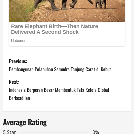
P
Previous:
o
Pembangunan Pelabuhan Samudra Tanjung Carat di Kebut
s
Next:
Indonesia Berperan Besar Membentuk Tata Kelola Global
t
Berkeadilan
n
a
Average Rating
v
5 Star
0%