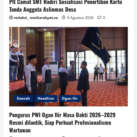
Plt Camat SMT Hadiri Sosialisasi Penertiban Kartu
Tanda Anggota Aslinmas Desa
redaksi_ mediarakyat.co
6 Agustus 2026
0
Daerah
Headline
Ogan Ilir
Pengurus PWI Ogan Ilir Masa Bakti 2026–2029
Resmi dilantik, Siap Perkuat Profesionalisme
Wartawan