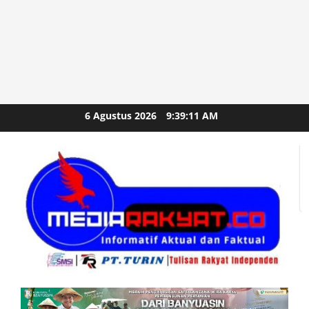
Skip
6 Agustus 2026
9:39:13 AM
to
content