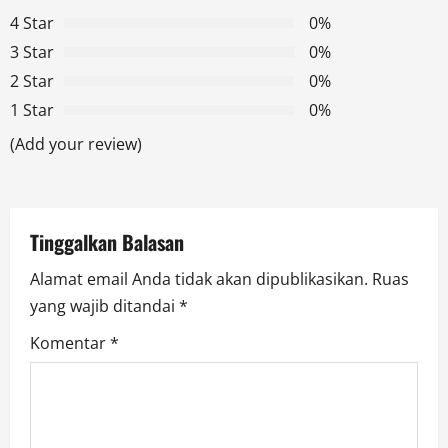
4 Star
0%
i
3 Star
0%
g
2 Star
0%
1 Star
0%
a
(Add your review)
t
i
Tinggalkan Balasan
o
Alamat email Anda tidak akan dipublikasikan.
Ruas
n
yang wajib ditandai
*
Komentar
*