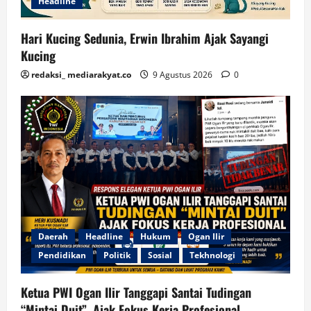
Headline
Hari Kucing Sedunia, Erwin Ibrahim Ajak Sayangi
Kucing
redaksi_ mediarakyat.co
9 Agustus 2026
0
Daerah
Headline
Hukum
Ogan Ilir
Pendidikan
Politik
Sosial
Tekhnologi
Ketua PWI Ogan Ilir Tanggapi Santai Tudingan
“Mintai Duit”, Ajak Fokus Kerja Profesional