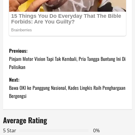
P
Previous:
o
Pinjam Motor Vixion Tapi Tak Kembali, Pria Tangga Buntung Ini Di
Polisikan
s
Next:
t
Bawa OKI ke Panggung Nasional, Kades Lingkis Raih Penghargaan
n
Bergengsi
a
Average Rating
v
5 Star
0%