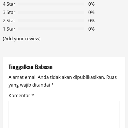
i
4 Star
0%
g
3 Star
0%
2 Star
0%
a
1 Star
0%
t
(Add your review)
i
o
Tinggalkan Balasan
n
Alamat email Anda tidak akan dipublikasikan.
Ruas
yang wajib ditandai
*
Komentar
*