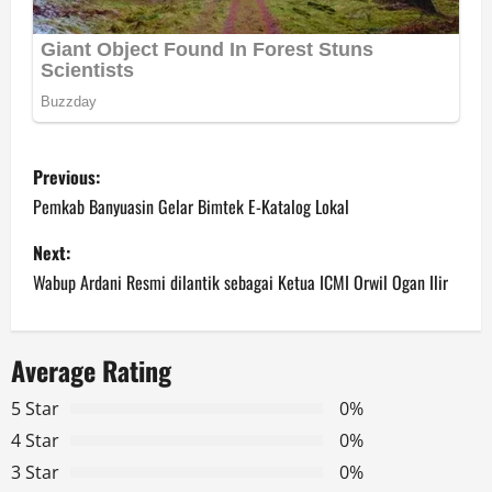
P
Previous:
o
Pemkab Banyuasin Gelar Bimtek E-Katalog Lokal
s
Next:
Wabup Ardani Resmi dilantik sebagai Ketua ICMI Orwil Ogan Ilir
t
n
Average Rating
a
5 Star
0%
v
4 Star
0%
3 Star
0%
i