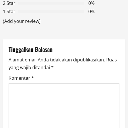
2 Star
0%
g
1 Star
0%
a
(Add your review)
t
i
Tinggalkan Balasan
o
Alamat email Anda tidak akan dipublikasikan.
Ruas
yang wajib ditandai
*
n
Komentar
*