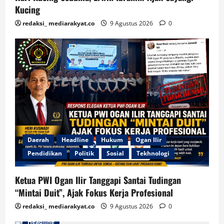
Kucing
redaksi_ mediarakyat.co
9 Agustus 2026
0
Daerah
Headline
Hukum
Ogan Ilir
Pendidikan
Politik
Sosial
Tekhnologi
Ketua PWI Ogan Ilir Tanggapi Santai Tudingan
“Mintai Duit”, Ajak Fokus Kerja Profesional
redaksi_ mediarakyat.co
9 Agustus 2026
0
Headline